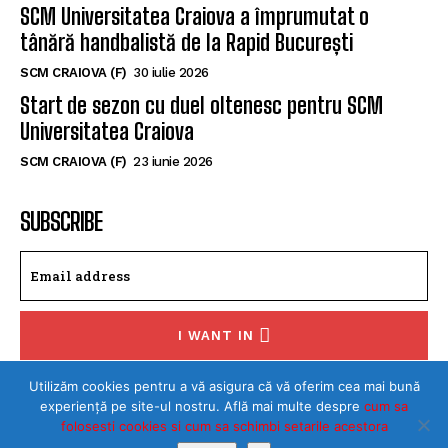
SCM Universitatea Craiova a împrumutat o
tânără handbalistă de la Rapid București
SCM CRAIOVA (F)
30 iulie 2026
Start de sezon cu duel oltenesc pentru SCM
Universitatea Craiova
SCM CRAIOVA (F)
23 iunie 2026
SUBSCRIBE
I WANT IN
I've read and accept the
Privacy Policy
.
Utilizăm cookies pentru a vă asigura că vă oferim cea mai bună
experiență pe site-ul nostru. Află mai multe despre
cum sa
folosesti cookies si cum sa schimbi setarile acestora