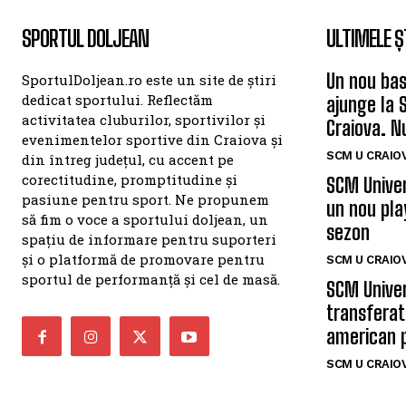
SPORTUL DOLJEAN
ULTIMELE Ș
Un nou bas
SportulDoljean.ro este un site de știri
dedicat sportului. Reflectăm
ajunge la 
activitatea cluburilor, sportivilor și
Craiova. N
evenimentelor sportive din Craiova și
SCM U CRAIOV
din întreg județul, cu accent pe
corectitudine, promptitudine și
SCM Univer
pasiune pentru sport. Ne propunem
un nou pla
să fim o voce a sportului doljean, un
sezon
spațiu de informare pentru suporteri
și o platformă de promovare pentru
SCM U CRAIOV
sportul de performanță și cel de masă.
SCM Univer
transferat
american 
SCM U CRAIOV