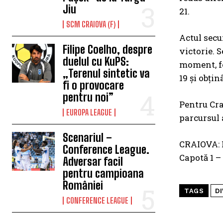
Jiu
21.
SCM CRAIOVA (F)
Actul secun
Filipe Coelho, despre
victorie. S
duelul cu KuPS:
moment, fo
„Terenul sintetic va
19 și obțin
fi o provocare
pentru noi”
Pentru Cra
EUROPA LEAGUE
parcursul 
Scenariul –
CRAIOVA: P
Conference League.
Capotă 1 –
Adversar facil
pentru campioana
României
TAGS
DI
CONFERENCE LEAGUE