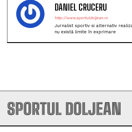
DANIEL CRUCERU
http://www.sportuldoljean.ro
Jurnalist sportiv si alternativ real
nu există limite în exprimare
SPORTUL DOLJEAN