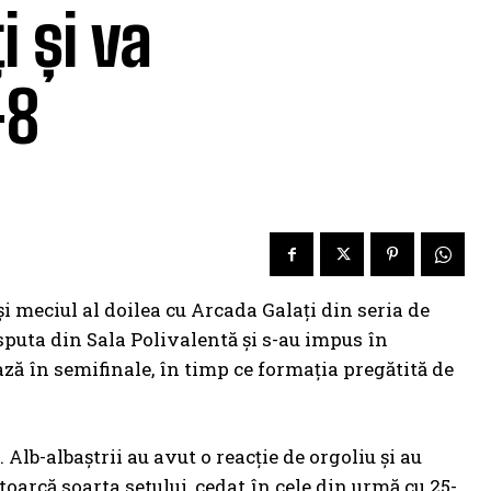
 și va
-8
 meciul al doilea cu Arcada Galați din seria de
isputa din Sala Polivalentă și s-au impus în
ază în semifinale, în timp ce formația pregătită de
 Alb-albaștrii au avut o reacție de orgoliu și au
ntoarcă soarta setului, cedat în cele din urmă cu 25-