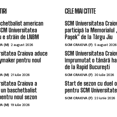
TIRI
CELE MAI CITITE
chetbalist american
SCM Universitatea Craio
SCM Universitatea
participă la Memorialul
u e străin de LNBM
Pașek” de la Târgu Jiu
A (M)
2 august 2026
SCM CRAIOVA (F)
5 august 2026
sitatea Craiova aduce
SCM Universitatea Craio
ymaker pentru noul
împrumutat o tânără ha
de la Rapid București
A (M)
21 iulie 2026
SCM CRAIOVA (F)
30 iulie 2026
sitatea Craiova a
Start de sezon cu duel 
 un baschetbalist
pentru SCM Universitate
pentru noul sezon
SCM CRAIOVA (F)
23 iunie 2026
A (M)
19 iulie 2026