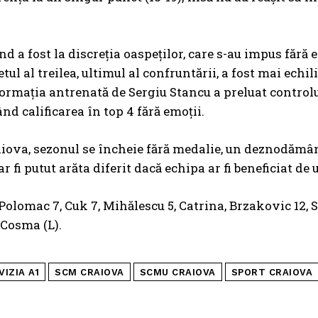
d a fost la discreția oaspeților, care s-au impus fără em
etul al treilea, ultimul al confruntării, a fost mai echili
rmația antrenată de Sergiu Stancu a preluat controlul
ând calificarea în top 4 fără emoții.
iova, sezonul se încheie fără medalie, un deznodământ 
ar fi putut arăta diferit dacă echipa ar fi beneficiat d
olomac 7, Cuk 7, Mihălescu 5, Catrina, Brzakovic 12, Su
 Cosma (L).
VIZIA A1
SCM CRAIOVA
SCMU CRAIOVA
SPORT CRAIOVA