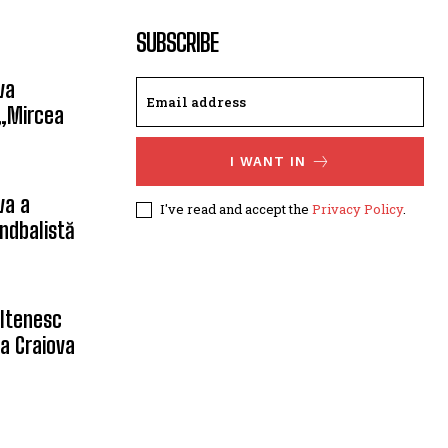
SUBSCRIBE
va
 „Mircea
I WANT IN
va a
I've read and accept the
Privacy Policy
.
ndbalistă
oltenesc
a Craiova