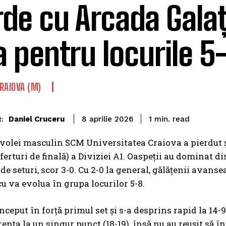
rde cu Arcada Galați
a pentru locurile 5
RAIOVA (M)
read
Daniel Cruceru
1
min.
8 aprilie 2026
:
volei masculin SCM Universitatea Craiova a pierdut și
sferturi de finală) a Diviziei A1. Oaspeții au dominat d
 seturi, scor 3-0. Cu 2-0 la general, gălățenii avanse
u va evolua în grupa locurilor 5-8.
ceput în forță primul set și s-a desprins rapid la 14-9.
rența la un singur punct (18-19), însă nu au reușit să î