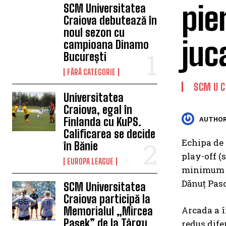
pie
SCM Universitatea
Craiova debutează în
noul sezon cu
juc
campioana Dinamo
București
FĂRĂ CATEGORIE
SCM U C
Universitatea
Craiova, egal în
Finlanda cu KuPS.
AUTHOR
Calificarea se decide
Echipa de 
în Bănie
play-off (
EUROPA LEAGUE
minimum de
Dănuț Pasc
SCM Universitatea
Craiova participă la
Memorialul „Mircea
Arcada a în
Pașek” de la Târgu
redus dife