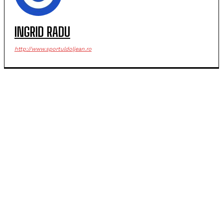
INGRID RADU
http://www.sportuldoljean.ro
POPULARE
FC Argeș repetă isprava din play-off și bate Craiova
pe „Oblemenco”
SCM Universitatea Craiova, locul secund la
Memorialul „Mircea Pașek”