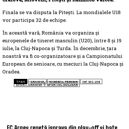
Finala se va disputa la Pitești. La mondialele U18
vor participa 32 de echipe.
În această vară, România va organiza și
europenele de tineret masculin (U20), între 8 și 19
iulie, la Cluj-Napoca și Turda. În decembrie, țara
noastră va fi co-organizatoare și a Campionatului
European de senioare, cu meciuri la Cluj-Napoca și
Oradea.
TAGS
CRAIOVA
HANDBAL FEMININ
IHF WC U18
SPORT CRAIOVA
SPORTUL DOLJEAN
TOP 5 ÎN ACEASTĂ SĂPTĂMÂNĂ
FC Argeș repetă isprava din play-off și bate