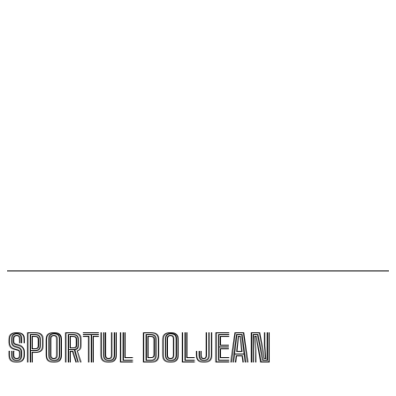
SCM Universitatea Craiova debutează în noul sezon
cu campioana Dinamo București
Universitatea Craiova, egal în Finlanda cu KuPS.
Calificarea se decide în Bănie
SCM Universitatea Craiova participă la Memorialul
„Mircea Pașek” de la Târgu Jiu
SPORTUL DOLJEAN