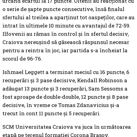
urcând ecartul la 17 puncte. Oltenii au reacționat cu
o serie de șapte puncte consecutive, însă finalul
sfertului al treilea a aparținut tot oaspeților, care au
intrat în ultimele 10 minute cu avantajul de 72-59.
Ilfovenii au rămas în control și în sfertul decisiv,
Craiova nereușind să găsească răspunsul necesar
pentru a reintra în joc, iar partida s-a încheiat la
scorul de 96-76.
Ishmael Leggett a terminat meciul cu 16 puncte, 6
recuperări și 3 pase decisive, Kendall Robinson a
adăugat 13 puncte și 3 recuperări, Sam Sessoms a
fost aproape de double-double, 12 puncte și 8 pase
decisive, în vreme ce Tomas Zdanavicius și-a
trecut în cont 11 puncte și 5 recuperări.
SCM Universitatea Craiova va juca în următoarea
etapă pe terenul formației Corona Brașov.