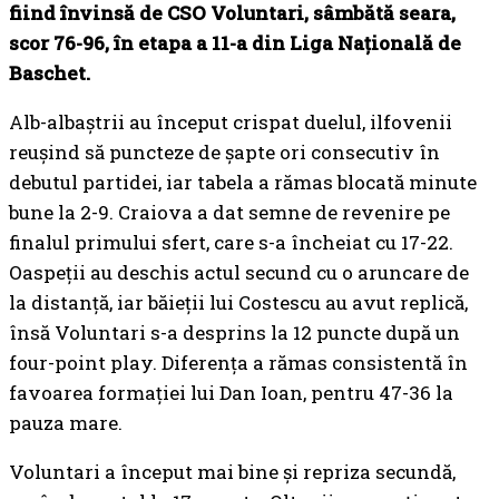
fiind învinsă de CSO Voluntari, sâmbătă seara,
scor 76-96, în etapa a 11-a din Liga Națională de
Baschet.
Alb-albaștrii au început crispat duelul, ilfovenii
reușind să puncteze de șapte ori consecutiv în
debutul partidei, iar tabela a rămas blocată minute
bune la 2-9. Craiova a dat semne de revenire pe
finalul primului sfert, care s-a încheiat cu 17-22.
Oaspeții au deschis actul secund cu o aruncare de
la distanță, iar băieții lui Costescu au avut replică,
însă Voluntari s-a desprins la 12 puncte după un
four-point play. Diferența a rămas consistentă în
favoarea formației lui Dan Ioan, pentru 47-36 la
pauza mare.
Voluntari a început mai bine și repriza secundă,