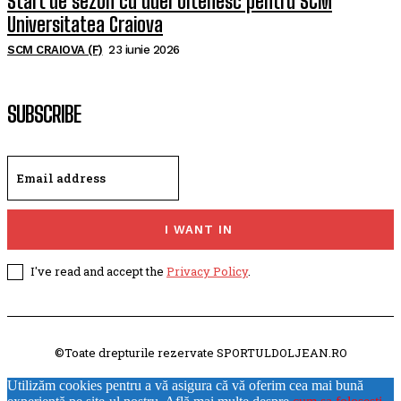
Start de sezon cu duel oltenesc pentru SCM
Universitatea Craiova
SCM CRAIOVA (F)
23 iunie 2026
SUBSCRIBE
I WANT IN
I've read and accept the
Privacy Policy
.
©Toate drepturile rezervate SPORTULDOLJEAN.RO
Utilizăm cookies pentru a vă asigura că vă oferim cea mai bună