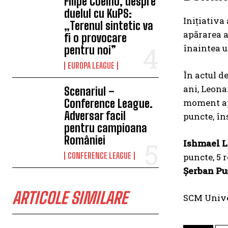
Filipe Coelho, despre
duelul cu KuPS:
Inițiativa
„Terenul sintetic va
apărarea a
fi o provocare
înaintea u
pentru noi”
EUROPA LEAGUE
În actul de
ani, Leona
Scenariul –
Conference League.
moment apl
Adversar facil
puncte, în
pentru campioana
României
Ishmael L
CONFERENCE LEAGUE
puncte, 5 
Șerban Pu
ARTICOLE SIMILARE
SCM Univer