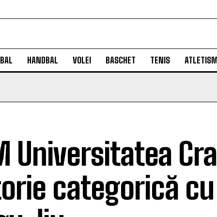
BAL
HANDBAL
VOLEI
BASCHET
TENIS
ATLETIS
 Universitatea Cra
torie categorică c