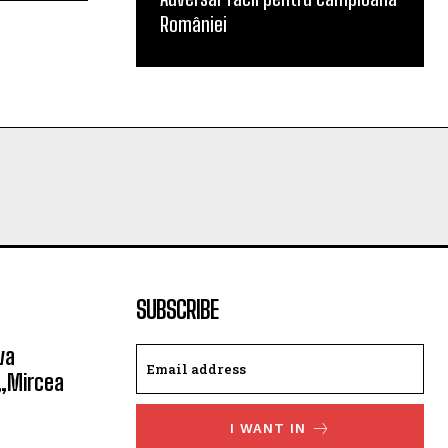
României
SUBSCRIBE
va
 „Mircea
I WANT IN