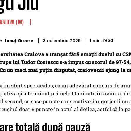
gu Jiu
RAIOVA (M)
read
Ionuț Greere
1
min.
3 noiembrie 2025
:
sitatea Craiova a tranșat fără emoții duelul cu CSM
rupa lui Tudor Costescu s-a impus cu scorul de
97-54
Cu un meci mai puțin disputat, craiovenii ajung la un 
prim sfert spectaculos, cu un adevărat concurs de arun
ițiativa și a terminat primele 10 minute în avantaj de o
tul secund, cu șase puncte consecutive, iar gorjenii nu 
reușind doar 8 puncte în actul al doilea, astfel că la p
are totală după pauză