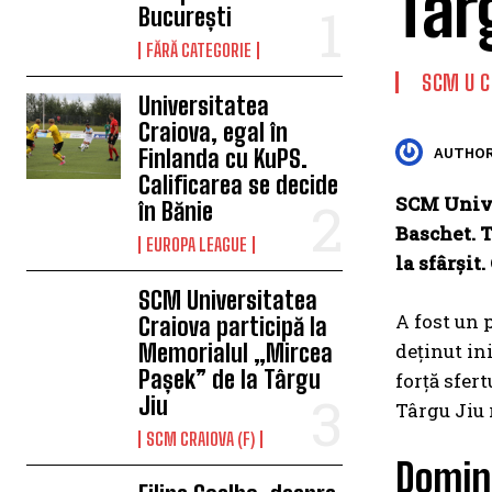
Târ
București
FĂRĂ CATEGORIE
SCM U C
Universitatea
Craiova, egal în
Finlanda cu KuPS.
AUTHOR
Calificarea se decide
SCM Univer
în Bănie
Baschet. T
EUROPA LEAGUE
la sfârșit.
SCM Universitatea
A fost un 
Craiova participă la
Memorialul „Mircea
deținut in
Pașek” de la Târgu
forță sfer
Jiu
Târgu Jiu 
SCM CRAIOVA (F)
Domin