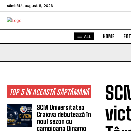
sâmbătă, august 8, 2026
HOME
FOT
ALL
SCM
TOP 5 ÎN ACEASTĂ SĂPTĂMÂNĂ
vic
SCM Universitatea
Craiova debutează în
noul sezon cu
campioana Dinamo