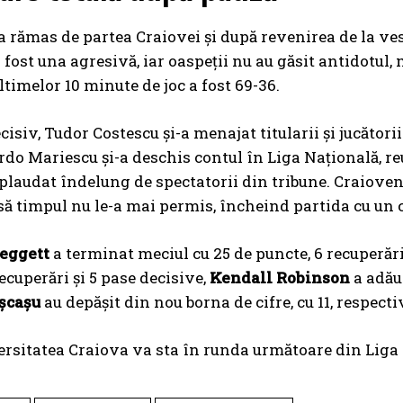
 a rămas de partea Craiovei și după revenirea de la ves
 fost una agresivă, iar oaspeții nu au găsit antidotul, 
ltimelor 10 minute de joc a fost 69-36.
cisiv, Tudor Costescu și-a menajat titularii și jucătorii
rdo Mariescu și-a deschis contul în Liga Națională, r
audat îndelung de spectatorii din tribune. Craioveni
să timpul nu le-a mai permis, încheind partida cu un 
eggett
a terminat meciul cu 25 de puncte, 6 recuperări
recuperări și 5 pase decisive,
Kendall Robinson
a adăug
șcașu
au depășit din nou borna de cifre, cu 11, respecti
sitatea Craiova va sta în runda următoare din Liga 