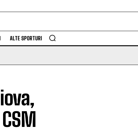
M
ALTE SPORTURI
iova,
u CSM