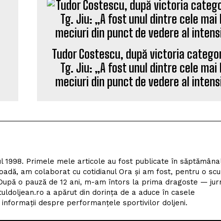
Tudor Costescu, după victoria catego
Tg. Jiu: „A fost unul dintre cele mai
meciuri din punct de vedere al intensi
l 1998. Primele mele articole au fost publicate în săptămâna
adă, am colaborat cu cotidianul Ora și am fost, pentru o scu
upă o pauză de 12 ani, m-am întors la prima dragoste — jur
tuldoljean.ro a apărut din dorința de a aduce în casele
nformații despre performanțele sportivilor doljeni.