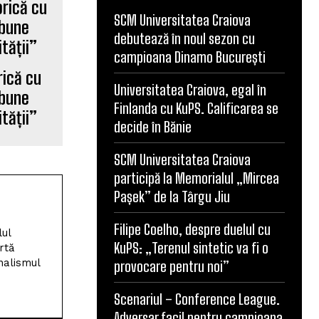
SCM Universitatea Craiova
debutează în noul sezon cu
campioana Dinamo București
rică cu
Universitatea Craiova, egal în
 bune
Finlanda cu KuPS. Calificarea se
tății”
decide în Bănie
SCM Universitatea Craiova
participă la Memorialul „Mircea
Pașek” de la Târgu Jiu
Filipe Coelho, despre duelul cu
lul
KuPS: „Terenul sintetic va fi o
rtă
nalismul
provocare pentru noi”
Scenariul – Conference League.
Adversar facil pentru campioana