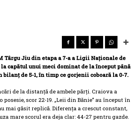
 Târgu Jiu din etapa a 7-a a Ligii Naționale de
, la capătul unui meci dominat de la început până
bilanț de 5-1, în timp ce gorjenii coboară la 0-7.
cări de la distanță de ambele părți. Craiova a
 posesie, scor 22-19. „Leii din Bănie” au început în
au mai găsit replică. Diferența a crescut constant,
auza mare scorul era deja clar: 44-27 pentru gazde.