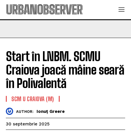
URBANOBSERVER
Start în LNBM. SCMU
Craiova joacă mâine seară
în Polivalentă
SCM U CRAIOVA (M)
Ionuț Greere
AUTHOR:
30 septembrie 2025