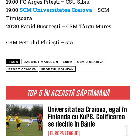
19:00 FC Argeș Pitești – CSU Sibiu
19:00
SCM Universitatea Craiova
– SCM
Timișoara
20:30 Rapid București – CSM Târgu Mureș
CSM Petrolul Ploiești – stă
TAGS
BASCHET MASCULIN
LNBM
SCM U CRAIOVA
SPORT CRAIOVA
SPORTUL DOLJEAN
TOP 5 ÎN ACEASTĂ SĂPTĂMÂNĂ
Universitatea Craiova, egal în
Finlanda cu KuPS. Calificarea
se decide în Bănie
EUROPA LEAGUE