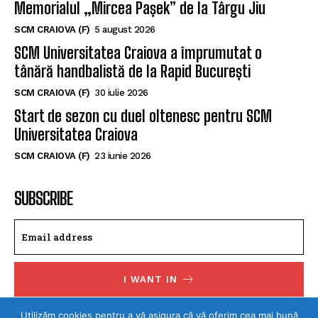
Memorialul „Mircea Pașek” de la Târgu Jiu
SCM CRAIOVA (F)
5 august 2026
SCM Universitatea Craiova a împrumutat o
tânără handbalistă de la Rapid București
SCM CRAIOVA (F)
30 iulie 2026
Start de sezon cu duel oltenesc pentru SCM
Universitatea Craiova
SCM CRAIOVA (F)
23 iunie 2026
SUBSCRIBE
I WANT IN
I've read and accept the
Privacy Policy
.
Utilizăm cookies pentru a vă asigura că vă oferim cea mai bună