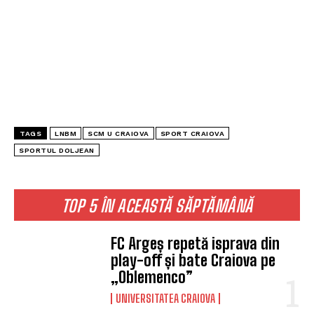
TAGS
LNBM
SCM U CRAIOVA
SPORT CRAIOVA
SPORTUL DOLJEAN
TOP 5 ÎN ACEASTĂ SĂPTĂMÂNĂ
FC Argeș repetă isprava din
play-off și bate Craiova pe
„Oblemenco”
UNIVERSITATEA CRAIOVA