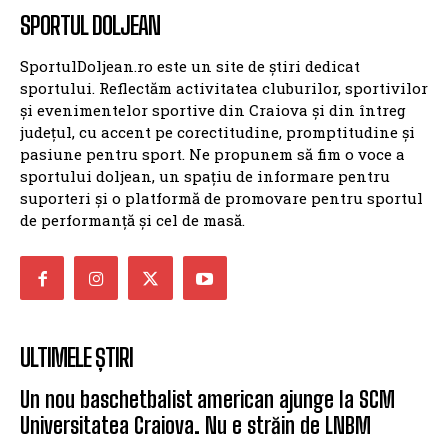
SportulDoljean.ro este un site de știri dedicat
sportului. Reflectăm activitatea cluburilor, sportivilor
și evenimentelor sportive din Craiova și din întreg
județul, cu accent pe corectitudine, promptitudine și
pasiune pentru sport. Ne propunem să fim o voce a
sportului doljean, un spațiu de informare pentru
suporteri și o platformă de promovare pentru sportul
de performanță și cel de masă.
ULTIMELE ȘTIRI
Un nou baschetbalist american ajunge la SCM
Universitatea Craiova. Nu e străin de LNBM
SCM U CRAIOVA (M)
2 august 2026
SCM Universitatea Craiova aduce un nou