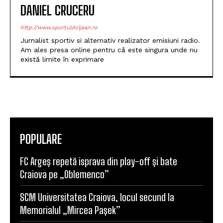
Jurnalist sportiv si alternativ realizator emisiuni radio.
Am ales presa online pentru că este singura unde nu
există limite în exprimare
POPULARE
FC Argeș repetă isprava din play-off și bate
Craiova pe „Oblemenco”
SCM Universitatea Craiova, locul secund la
Memorialul „Mircea Pașek”
SCM Universitatea Craiova debutează în noul
sezon cu campioana Dinamo București