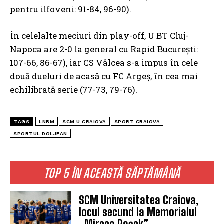
pentru ilfoveni: 91-84, 96-90).
În celelalte meciuri din play-off, U BT Cluj-
Napoca are 2-0 la general cu Rapid București:
107-66, 86-67), iar CS Vâlcea s-a impus în cele
două dueluri de acasă cu FC Argeş, în cea mai
echilibrată serie (77-73, 79-76).
TAGS
LNBM
SCM U CRAIOVA
SPORT CRAIOVA
SPORTUL DOLJEAN
TOP 5 ÎN ACEASTĂ SĂPTĂMÂNĂ
SCM Universitatea Craiova,
locul secund la Memorialul