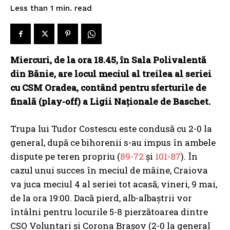
read
Less than 1
min.
Miercuri, de la ora 18.45, în Sala Polivalentă
din Bănie, are locul meciul al treilea al seriei
cu CSM Oradea, contând pentru sferturile de
finală (play-off) a Ligii Naționale de Baschet.
Trupa lui Tudor Costescu este condusă cu 2-0 la
general, după ce bihorenii s-au impus în ambele
dispute pe teren propriu (
89-72
şi
101-87
). În
cazul unui succes în meciul de mâine, Craiova
va juca meciul 4 al seriei tot acasă, vineri, 9 mai,
de la ora 19:00. Dacă pierd, alb-albaștrii vor
întâlni pentru locurile 5-8 pierzătoarea dintre
CSO Voluntari și Corona Brașov (2-0 la general