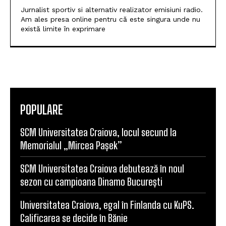
Jurnalist sportiv si alternativ realizator emisiuni radio.
Am ales presa online pentru că este singura unde nu
există limite în exprimare
POPULARE
SCM Universitatea Craiova, locul secund la
Memorialul „Mircea Pașek”
SCM Universitatea Craiova debutează în noul
sezon cu campioana Dinamo București
Universitatea Craiova, egal în Finlanda cu KuPS.
Calificarea se decide în Bănie