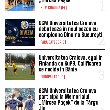
„Mircea Pașek”
SCM CRAIOVA (F)
SCM Universitatea Craiova
debutează în noul sezon cu
campioana Dinamo București
FĂRĂ CATEGORIE
Universitatea Craiova, egal în
Finlanda cu KuPS. Calificarea
se decide în Bănie
EUROPA LEAGUE
SCM Universitatea Craiova
participă la Memorialul
„Mircea Pașek” de la Târgu
Jiu