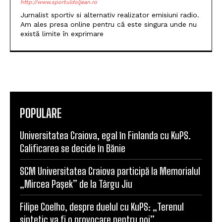
http://www.sportuldoljean.ro
Jurnalist sportiv si alternativ realizator emisiuni radio.
Am ales presa online pentru că este singura unde nu
există limite în exprimare
POPULARE
Universitatea Craiova, egal în Finlanda cu KuPS.
Calificarea se decide în Bănie
SCM Universitatea Craiova participă la Memorialul
„Mircea Pașek” de la Târgu Jiu
Filipe Coelho, despre duelul cu KuPS: „Terenul
sintetic va fi o provocare pentru noi”