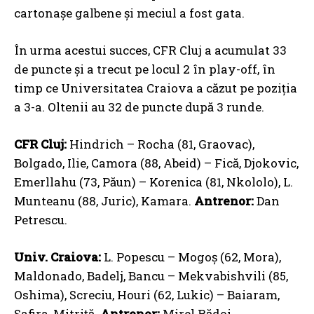
cartonașe galbene și meciul a fost gata.
În urma acestui succes, CFR Cluj a acumulat 33
de puncte și a trecut pe locul 2 în play-off, în
timp ce Universitatea Craiova a căzut pe poziția
a 3-a. Oltenii au 32 de puncte după 3 runde.
CFR Cluj:
Hindrich – Rocha (81, Graovac),
Bolgado, Ilie, Camora (88, Abeid) – Fică, Djokovic,
Emerllahu (73, Păun) – Korenica (81, Nkololo), L.
Munteanu (88, Juric), Kamara.
Antrenor:
Dan
Petrescu.
Univ. Craiova:
L. Popescu – Mogoş (62, Mora),
Maldonado, Badelj, Bancu – Mekvabishvili (85,
Oshima), Screciu, Houri (62, Lukic) – Baiaram,
Safira, Mitriţă.
Antrenor:
Mirel Rădoi.