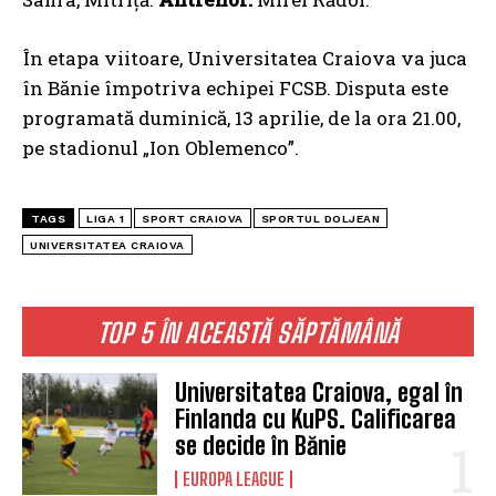
În etapa viitoare, Universitatea Craiova va juca
în Bănie împotriva echipei FCSB. Disputa este
programată duminică, 13 aprilie, de la ora 21.00,
pe stadionul „Ion Oblemenco”.
TAGS
LIGA 1
SPORT CRAIOVA
SPORTUL DOLJEAN
UNIVERSITATEA CRAIOVA
TOP 5 ÎN ACEASTĂ SĂPTĂMÂNĂ
Universitatea Craiova, egal în
Finlanda cu KuPS. Calificarea
se decide în Bănie
EUROPA LEAGUE