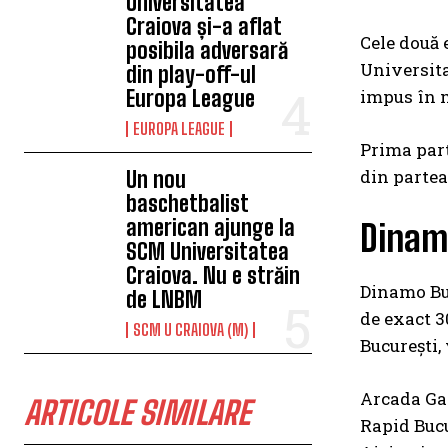
Universitatea
Craiova și-a aflat
Cele două 
posibila adversară
Universita
din play-off-ul
Europa League
impus în me
EUROPA LEAGUE
Prima part
din partea
Un nou
baschetbalist
american ajunge la
Dinamo
SCM Universitatea
Craiova. Nu e străin
Dinamo Buc
de LNBM
de exact 3
SCM U CRAIOVA (M)
București, 
Arcada Gala
ARTICOLE SIMILARE
Rapid Bucu