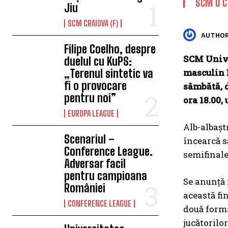
SCM U C
Jiu
SCM CRAIOVA (F)
AUTHOR
Filipe Coelho, despre
SCM Unive
duelul cu KuPS:
„Terenul sintetic va
masculin D
fi o provocare
sâmbătă, d
pentru noi”
ora 18.00,
EUROPA LEAGUE
Alb-albașt
Scenariul –
încearcă s
Conference League.
semifinale
Adversar facil
pentru campioana
Se anunță 
României
această fi
CONFERENCE LEAGUE
două forma
jucătorilor