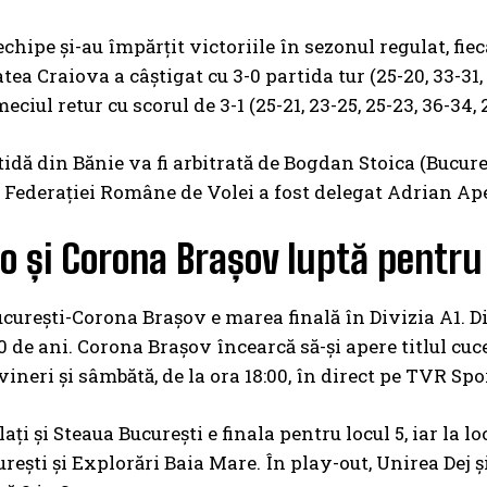
echipe şi-au împărţit victoriile în sezonul regulat, fi
tea Craiova a câștigat cu 3-0 partida tur (25-20, 33-31,
ciul retur cu scorul de 3-1 (25-21, 23-25, 25-23, 36-34, 
idă din Bănie va fi arbitrată de Bogdan Stoica (Bucureș
 Federației Române de Volei a fost delegat Adrian Apet
 și Corona Brașov luptă pentru 
urești-Corona Brașov e marea finală în Divizia A1. 
0 de ani. Corona Brașov încearcă să-și apere titlul cuce
vineri și sâmbătă, de la ora 18:00, în direct pe TVR Spo
ți și Steaua București e finala pentru locul 5, iar la l
rești și Explorări Baia Mare. În play-out, Unirea Dej și