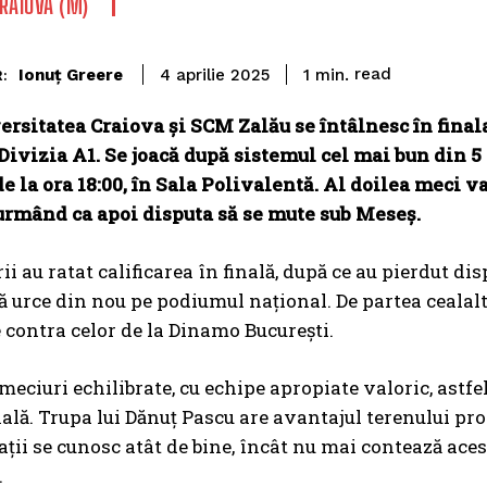
RAIOVA (M)
read
Ionuț Greere
1
min.
4 aprilie 2025
:
rsitatea Craiova și SCM Zalău
se întâlnesc în fina
ivizia A1. Se joacă după sistemul cel mai bun din 5
e la ora 18:00, în Sala Polivalentă. Al doilea meci va
 urmând ca apoi disputa să se mute sub Meseș.
rii au ratat calificarea în finală, după ce au pierdut 
ă urce din nou pe podiumul național. De partea cealaltă
 contra celor de la Dinamo București.
meciuri echilibrate, cu echipe apropiate valoric, astfe
nală. Trupa lui Dănuț Pascu are avantajul terenului pro
ții se cunosc atât de bine, încât nu mai contează acest
.