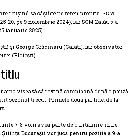
ecare reuşind să câştige pe teren propriu. SCM
 25-20, pe 9 noiembrie 2024), iar SCM Zalău s-a
25 ianuarie 2025).
ti) și George Grădinaru (Galați), iar observator
rei (Ploiești).
titlu
Dinamo visează să revină campioană după o pauză
rit sezonul trecut. Primele două partide, de la
rt.
ocurile 7-8 vom avea parte de o întâlnire între
 Știința București vor juca pentru poziția a 9-a.