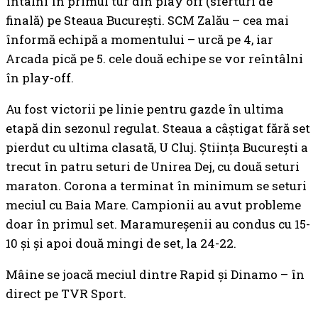
întâlni în primul tur din play off (sferturi de
finală) pe Steaua București. SCM Zalău – cea mai
înformă echipă a momentului – urcă pe 4, iar
Arcada pică pe 5. cele două echipe se vor reîntâlni
în play-off.
Au fost victorii pe linie pentru gazde în ultima
etapă din sezonul regulat. Steaua a câștigat fără set
pierdut cu ultima clasată, U Cluj. Știința București a
trecut în patru seturi de Unirea Dej, cu două seturi
maraton. Corona a terminat în minimum se seturi
meciul cu Baia Mare. Campionii au avut probleme
doar în primul set. Maramureșenii au condus cu 15-
10 și și apoi două mingi de set, la 24-22.
Mâine se joacă meciul dintre Rapid și Dinamo – în
direct pe TVR Sport.