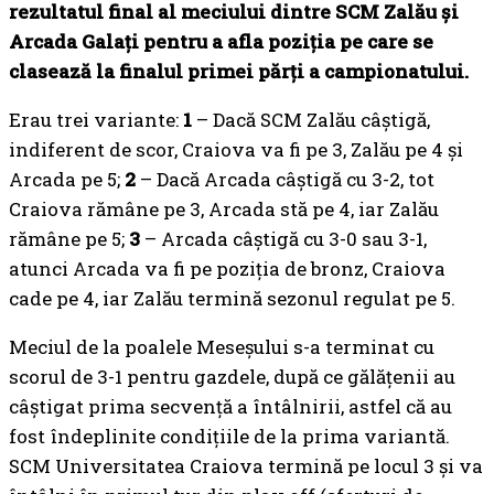
rezultatul final al meciului dintre SCM Zalău și
Arcada Galați pentru a afla poziția pe care se
clasează la finalul primei părți a campionatului.
Erau trei variante:
1
– Dacă SCM Zalău câștigă,
indiferent de scor, Craiova va fi pe 3, Zalău pe 4 și
Arcada pe 5;
2
– Dacă Arcada câștigă cu 3-2, tot
Craiova rămâne pe 3, Arcada stă pe 4, iar Zalău
rămâne pe 5;
3
– Arcada câștigă cu 3-0 sau 3-1,
atunci Arcada va fi pe poziția de bronz, Craiova
cade pe 4, iar Zalău termină sezonul regulat pe 5.
Meciul de la poalele Meseșului s-a terminat cu
scorul de 3-1 pentru gazdele, după ce gălățenii au
câștigat prima secvență a întâlnirii, astfel că au
fost îndeplinite condițiile de la prima variantă.
SCM Universitatea Craiova termină pe locul 3 și va