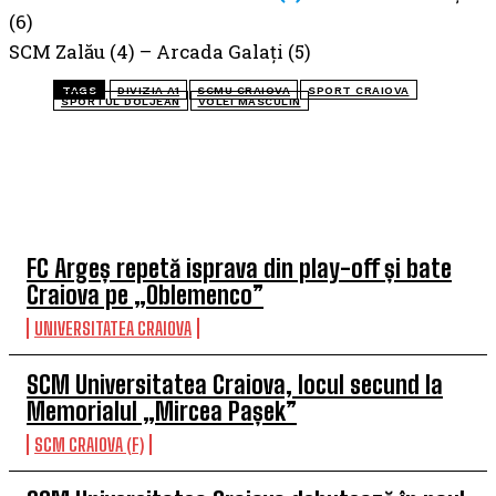
(6)
SCM Zalău (4) – Arcada Galați (5)
TAGS
DIVIZIA A1
SCMU CRAIOVA
SPORT CRAIOVA
SPORTUL DOLJEAN
VOLEI MASCULIN
TOP 5 ÎN ACEASTĂ SĂPTĂMÂNĂ
FC Argeș repetă isprava din play-off și bate
Craiova pe „Oblemenco”
UNIVERSITATEA CRAIOVA
SCM Universitatea Craiova, locul secund la
Memorialul „Mircea Pașek”
SCM CRAIOVA (F)