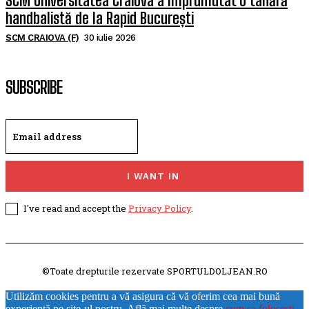
SCM Universitatea Craiova a împrumutat o tânără
handbalistă de la Rapid București
SCM CRAIOVA (F)
30 iulie 2026
SUBSCRIBE
I WANT IN
I've read and accept the
Privacy Policy
.
©Toate drepturile rezervate SPORTULDOLJEAN.RO
Utilizăm cookies pentru a vă asigura că vă oferim cea mai bună
experiență pe site-ul nostru. Află mai multe despre
cum sa folosesti