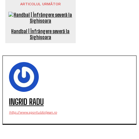
ARTICOLUL URMĂTOR
Handbal | Înfrângere severă la
Sighișoara
INGRID RADU
http://www.sportuldoljean.ro