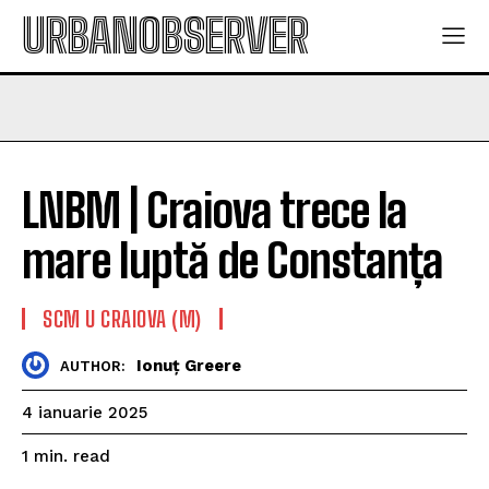
URBANOBSERVER
LNBM | Craiova trece la
mare luptă de Constanța
SCM U CRAIOVA (M)
Ionuț Greere
AUTHOR:
4 ianuarie 2025
read
1
min.