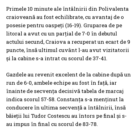
Primele 10 minute ale întâlnirii din Polivalenta
craioveană au fost echilibrate, cu avantaj de o
posesie pentru oaspeți (16-19). Gruparea de pe
litoral a avut cu un parțial de 7-0 în debutul
actului secund, Craiova a recuperat un ecart de 9
puncte, însă ultimul cuvânt l-au avut vizitatorii
și la cabine s-a intrat cu scorul de 37-41.
Gazdele au revenit excelent de la cabine după un
run de 6-0, ambele echipe au fost în față, iar
înainte de secvența decisivă tabela de marcaj
indica scorul 57-58. Constanța s-a menținut la
conducere în ultima secvență a întâlnirii, însă
băieții lui Tudor Costescu au întors pe final și s-
au impus în final cu scorul de 83-78.