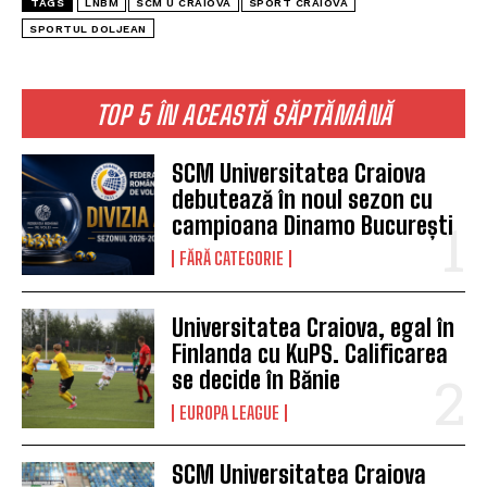
TAGS
LNBM
SCM U CRAIOVA
SPORT CRAIOVA
SPORTUL DOLJEAN
TOP 5 ÎN ACEASTĂ SĂPTĂMÂNĂ
SCM Universitatea Craiova
debutează în noul sezon cu
campioana Dinamo București
FĂRĂ CATEGORIE
Universitatea Craiova, egal în
Finlanda cu KuPS. Calificarea
se decide în Bănie
EUROPA LEAGUE
SCM Universitatea Craiova