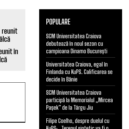
POPULARE
SCM Universitatea Craiova
debutează în noul sezon cu
eunit în
campioana Dinamo București
lcă
Universitatea Craiova, egal în
Finlanda cu KuPS. Calificarea se
decide în Bănie
SCM Universitatea Craiova
participă la Memorialul „Mircea
Pașek” de la Târgu Jiu
Filipe Coelho, despre duelul cu
KuPS: „Terenul sintetic va fi o