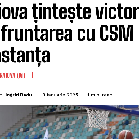
iova țintește victor
fruntarea cu CSM
stanța
RAIOVA (M)
read
Ingrid Radu
1
min.
3 ianuarie 2025
: