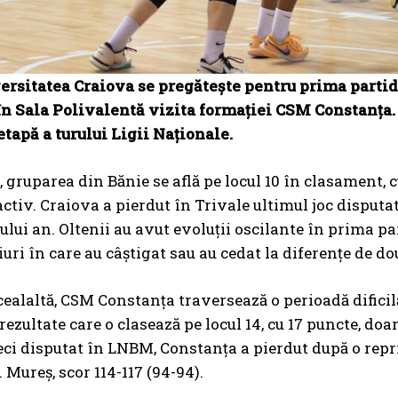
rsitatea Craiova se pregătește pentru prima partid
n Sala Polivalentă vizita formației CSM Constanța. 
etapă a turului Ligii Naționale.
 gruparea din Bănie se află pe locul 10 în clasament, cu
activ. Craiova a pierdut în Trivale ultimul joc disputat
ului an. Oltenii au avut evoluții oscilante în prima par
uri în care au câștigat sau au cedat la diferențe de dou
cealaltă, CSM Constanța traversează o perioadă dificilă
rezultate care o clasează pe locul 14, cu 17 puncte, doa
ci disputat în LNBM, Constanța a pierdut după o repri
 Mureș, scor 114-117 (94-94).