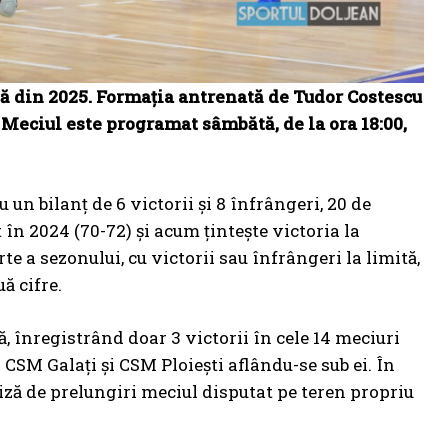
ă din 2025. Formația antrenată de Tudor Costescu
Meciul este programat sâmbătă, de la ora 18:00,
 un bilanț de 6 victorii și 8 înfrângeri, 20 de
 în 2024 (70-72) și acum țintește victoria la
te a sezonului, cu victorii sau înfrângeri la limită,
ă cifre.
, înregistrând doar 3 victorii în cele 14 meciuri
r CSM Galați și CSM Ploiești aflându-se sub ei. În
ză de prelungiri meciul disputat pe teren propriu