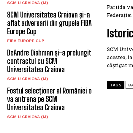
SCM U CRAIOVA (M)
Partida va
SCM Universitatea Craiova și-a
Federației
aflat adversarii din grupele FIBA
Europe Cup
Istori
FIBA EUROPE CUP
SCM Univer
DeAndre Dishman și-a prelungit
acestea, i
contractul cu SCM
câștigat m
Universitatea Craiova
SCM U CRAIOVA (M)
TAGS
B
Fostul selecționer al României o
va antrena pe SCM
Universitatea Craiova
SCM U CRAIOVA (M)