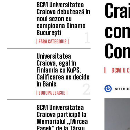
Cra
SCM Universitatea
Craiova debutează în
noul sezon cu
con
campioana Dinamo
București
FĂRĂ CATEGORIE
Con
Universitatea
Craiova, egal în
Finlanda cu KuPS.
SCM U C
Calificarea se decide
în Bănie
AUTHOR
EUROPA LEAGUE
SCM Universitatea
Craiova participă la
Memorialul „Mircea
Pașek” de la Târgu