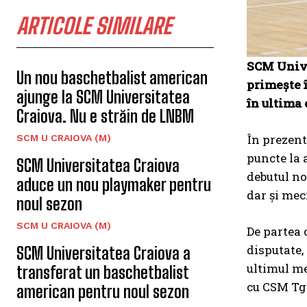
ARTICOLE SIMILARE
SCM Unive
Un nou baschetbalist american
primește î
ajunge la SCM Universitatea
în ultima 
Craiova. Nu e străin de LNBM
În prezent,
SCM U CRAIOVA (M)
puncte la 
SCM Universitatea Craiova
debutul no
aduce un nou playmaker pentru
dar și meci
noul sezon
SCM U CRAIOVA (M)
De partea 
disputate, 
SCM Universitatea Craiova a
ultimul me
transferat un baschetbalist
cu CSM Tg.
american pentru noul sezon