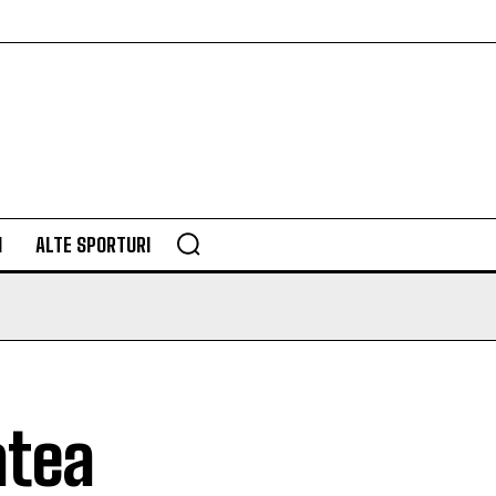
M
ALTE SPORTURI
atea