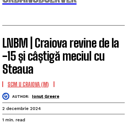
LNBM | Craiova revine de la
-15 și câștigă meciul cu
Steaua
SCM U CRAIOVA (M)
Ionuț Greere
AUTHOR:
2 decembrie 2024
read
1
min.