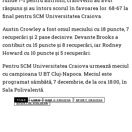
runde 7-1 pentru afitrioni, craiovenii au avut
răspuns și au întors scorul în favoarea lor. 68-67 la
final pentru SCM Universitatea Craiova.
Austin Crowley a fost omul meciului cu 18 puncte, 7
recuperări și 2 pase decisive. Devante Brooks a
contibuit cu 15 puncte și 8 recuperări, iar Rodney
Howard cu 10 puncte și 5 recuperări.
Pentru SCM Universitatea Craiova urmează meciul
cu campioana U BT Cluj-Napoca. Meciul este
programat sâmbătă, 7 decembrie, de la ora 18:00, în
Sala Polivalentă.
TAGS
LNBM
SCM U CRAIOVA
SPORT CRAIOVA
SPORTUL DOLJEAN
TOP 5 ÎN ACEASTĂ SĂPTĂMÂNĂ