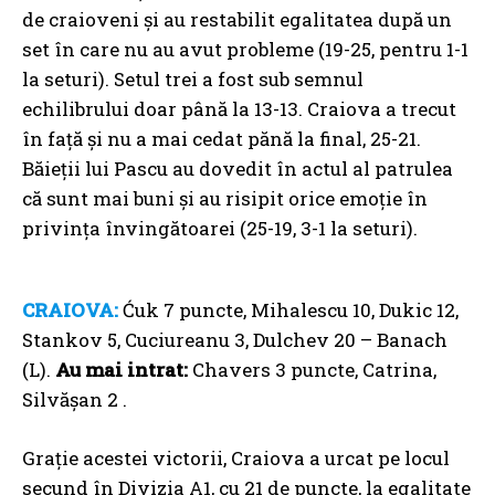
de craioveni și au restabilit egalitatea după un
set în care nu au avut probleme (19-25, pentru 1-1
la seturi). Setul trei a fost sub semnul
echilibrului doar până la 13-13. Craiova a trecut
în față și nu a mai cedat pănă la final, 25-21.
Băieții lui Pascu au dovedit în actul al patrulea
că sunt mai buni și au risipit orice emoție în
privința învingătoarei (25-19, 3-1 la seturi).
CRAIOVA:
Ćuk 7 puncte, Mihalescu 10, Dukic 12,
Stankov 5, Cuciureanu 3, Dulchev 20 – Banach
(L).
Au mai intrat:
Chavers 3 puncte, Catrina,
Silvășan 2 .
Grație acestei victorii, Craiova a urcat pe locul
secund în Divizia A1, cu 21 de puncte, la egalitate