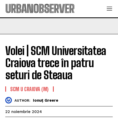
URBANOBSERVER
Volei | SCM Universitatea
Craiova trece în patru
seturi de Steaua
SCM U CRAIOVA (M)
Ionuț Greere
AUTHOR:
22 noiembrie 2024