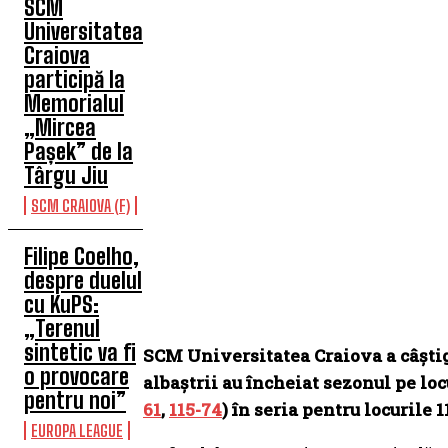
SCM
Universitatea
Craiova
participă la
Memorialul
„Mircea
Pașek” de la
Târgu Jiu
SCM CRAIOVA (F)
Filipe Coelho,
despre duelul
cu KuPS:
„Terenul
sintetic va fi
SCM Universitatea Craiova a câștigat
o provocare
albaștrii au încheiat sezonul pe lo
pentru noi”
61
,
115-74
) în seria pentru locurile 1
EUROPA LEAGUE