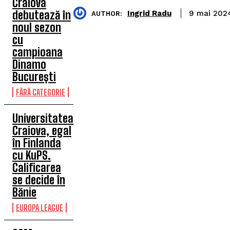
Craiova
debutează în
Ingrid Radu
9 mai 202
AUTHOR:
noul sezon
cu
campioana
Dinamo
București
FĂRĂ CATEGORIE
Universitatea
Craiova, egal
în Finlanda
cu KuPS.
Calificarea
se decide în
Bănie
EUROPA LEAGUE