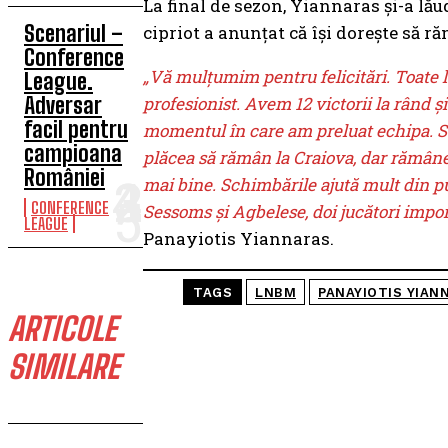
La final de sezon, Yiannaras şi-a lă
Scenariul –
cipriot a anunţat că își dorește să r
Conference
„Vă mulţumim pentru felicitări. Toate la
League.
Adversar
profesionist. Avem 12 victorii la rând ş
facil pentru
momentul în care am preluat echipa. Sun
campioana
plăcea să rămân la Craiova, dar rămâne
României
mai bine. Schimbările ajută mult din pu
CONFERENCE
Sessoms şi Agbelese, doi jucători impor
LEAGUE
Panayiotis Yiannaras.
TAGS
LNBM
PANAYIOTIS YIAN
ARTICOLE
SIMILARE