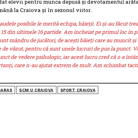
udat elevii pentru munca depusă şi devotamentul arăta
ămână la Craiova și în sezonul viitor.
udele posibile le merită echipa, băieţii. Ei şi-au făcut tr
i 15 din ultimele 16 partide. Am încheiat pe primul loc în p
t mândru de jucători, de aceşti băieţi care au muncit şi ş
 de văzut, pentru că sunt unele lucruri de pus la punct. 
nct de vedere psihologic, iar acest lucru cred că s-a întâm
tanţi, care n-au ajutat extrem de mult. Am schimbat tactici
NARAS
SCM U CRAIOVA
SPORT CRAIOVA