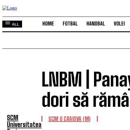
HOME
FOTBAL
HANDBAL
VOLEI
ALL
LNBM | Panay
TOP 5 ÎN
ACEASTĂ
dori să rămâ
SĂPTĂMÂNĂ
SCM
SCM U CRAIOVA (M)
Universitatea