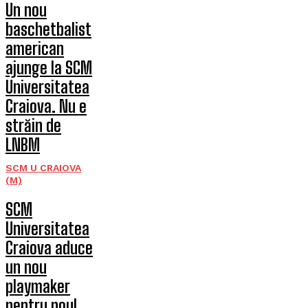
Un nou
baschetbalist
american
ajunge la SCM
Universitatea
Craiova. Nu e
străin de
LNBM
SCM U CRAIOVA
(M)
SCM
Universitatea
Craiova aduce
un nou
playmaker
pentru noul