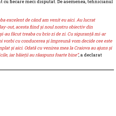
t cu fiecare meci disputat. De asemenea, tehnicianul
eaba excelent de când am venit eu aici. Au lucrat
lay-out, acesta fiind şi noul nostru obiectiv din
i-au făcut treaba cu brio zi de zi. Cu siguranţă mi-ar
Voi vorbi cu conducerea şi împreună vom decide cee este
plat şi aici. Odată cu venirea mea la Craiova au ajuns şi
le, iar băieţii au răaspuns foarte bine“
, a declarat