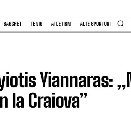
BASCHET
TENIS
ATLETISM
ALTE SPORTURI
iotis Yiannaras: 
n la Craiova”