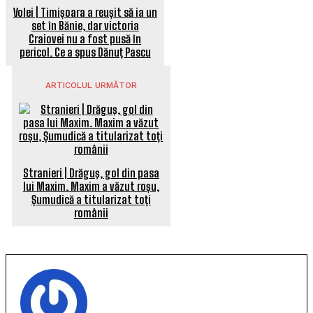
Volei | Timișoara a reușit să ia un
set în Bănie, dar victoria
Craiovei nu a fost pusă în
pericol. Ce a spus Dănuț Pascu
ARTICOLUL URMĂTOR
Stranieri | Drăguş, gol din pasa
lui Maxim. Maxim a văzut roșu,
Șumudică a titularizat toți
românii