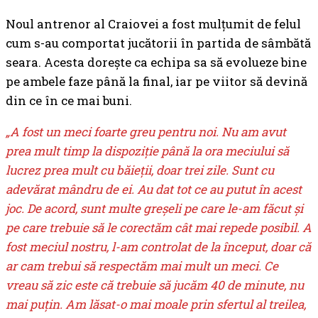
Noul antrenor al Craiovei a fost mulțumit de felul
cum s-au comportat jucătorii în partida de sâmbătă
seara. Acesta dorește ca echipa sa să evolueze bine
pe ambele faze până la final, iar pe viitor să devină
din ce în ce mai buni.
„A fost un meci foarte greu pentru noi. Nu am avut
prea mult timp la dispoziţie până la ora meciului să
lucrez prea mult cu băieţii, doar trei zile. Sunt cu
adevărat mândru de ei. Au dat tot ce au putut în acest
joc. De acord, sunt multe greşeli pe care le-am făcut şi
pe care trebuie să le corectăm cât mai repede posibil. A
fost meciul nostru, l-am controlat de la început, doar că
ar cam trebui să respectăm mai mult un meci. Ce
vreau să zic este că trebuie să jucăm 40 de minute, nu
mai puţin. Am lăsat-o mai moale prin sfertul al treilea,