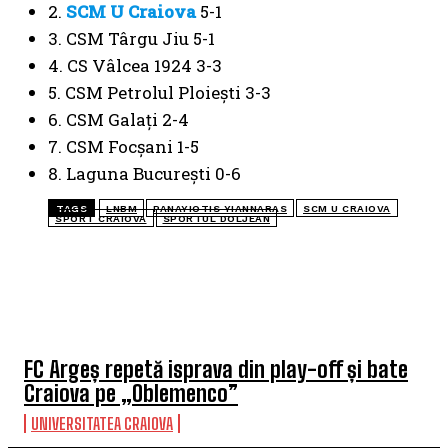
2.
SCM U Craiova
5-1
3. CSM Târgu Jiu 5-1
4. CS Vâlcea 1924 3-3
5. CSM Petrolul Ploiești 3-3
6. CSM Galați 2-4
7. CSM Focșani 1-5
8. Laguna București 0-6
TAGS
LNBM
PANAYIOTIS YIANNARAS
SCM U CRAIOVA
SPORT CRAIOVA
SPORTUL DOLJEAN
TOP 5 ÎN ACEASTĂ SĂPTĂMÂNĂ
FC Argeș repetă isprava din play-off și bate
Craiova pe „Oblemenco”
UNIVERSITATEA CRAIOVA