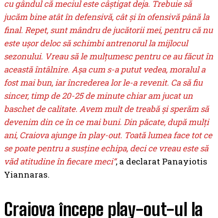
cu gândul că meciul este câştigat deja. Trebuie să
jucăm bine atât în defensivă, cât şi în ofensivă până la
final. Repet, sunt mândru de jucătorii mei, pentru că nu
este uşor deloc să schimbi antrenorul la mijlocul
sezonului. Vreau să le mulţumesc pentru ce au făcut în
această întâlnire. Aşa cum s-a putut vedea, moralul a
fost mai bun, iar încrederea lor le-a revenit. Ca să fiu
sincer, timp de 20-25 de minute chiar am jucat un
baschet de calitate. Avem mult de treabă şi sperăm să
devenim din ce în ce mai buni. Din păcate, după mulţi
ani, Craiova ajunge în play-out. Toată lumea face tot ce
se poate pentru a susţine echipa, deci ce vreau este să
văd atitudine în fiecare meci“
, a declarat Panayiotis
Yiannaras.
Craiova începe play-out-ul la