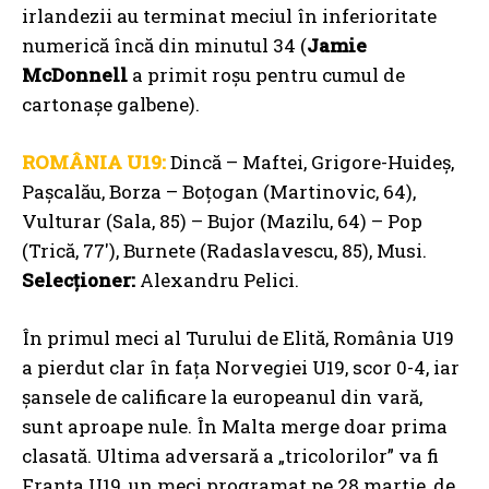
irlandezii au terminat meciul în inferioritate
numerică încă din minutul 34 (
Jamie
McDonnell
a primit roșu pentru cumul de
cartonașe galbene).
ROMÂNIA U19:
Dincă – Maftei, Grigore-Huideș,
Pașcalău, Borza – Boțogan (Martinovic, 64),
Vulturar (Sala, 85) – Bujor (Mazilu, 64) – Pop
(Trică, 77′), Burnete (Radaslavescu, 85), Musi.
Selecționer:
Alexandru Pelici.
În primul meci al Turului de Elită, România U19
a pierdut clar în fața Norvegiei U19, scor 0-4, iar
șansele de calificare la europeanul din vară,
sunt aproape nule. În Malta merge doar prima
clasată. Ultima adversară a „tricolorilor” va fi
Franța U19, un meci programat pe 28 martie, de