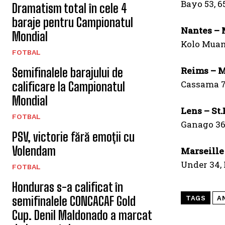
Bayo 53, 6
Dramatism total în cele 4
baraje pentru Campionatul
Nantes – M
Mondial
Kolo Muani
FOTBAL
Reims – Mo
Semifinalele barajului de
Cassama 7,
calificare la Campionatul
Mondial
Lens – St.
FOTBAL
Ganago 36,
PSV, victorie fără emoții cu
Volendam
Marseille 
Under 34, 
FOTBAL
Honduras s-a calificat în
semifinalele CONCACAF Gold
TAGS
A
Cup. Denil Maldonado a marcat