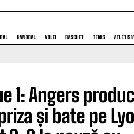
BAL
HANDBAL
VOLEI
BASCHET
TENIS
ATLETIS
ue 1: Angers produ
priza și bate pe Ly