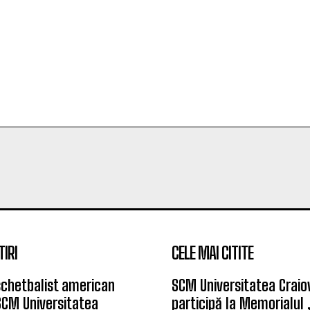
TIRI
CELE MAI CITITE
chetbalist american
SCM Universitatea Craio
SCM Universitatea
participă la Memorialul