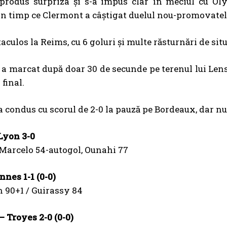
produs surpriza și s-a impus clar în meciul cu Oly
 în timp ce Clermont a câștigat duelul nou-promovate
aculos la Reims, cu 6 goluri și multe răsturnări de sit
 a marcat după doar 30 de secunde pe terenul lui Lens, 
 final.
a condus cu scorul de 2-0 la pauză pe Bordeaux, dar nu 
Lyon 3-0
 Marcelo 54-autogol, Ounahi 77
nnes 1-1 (0-0)
 90+1 / Guirassy 84
 Troyes 2-0 (0-0)