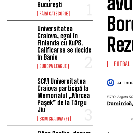
avu
București
FĂRĂ CATEGORIE
Bor
Universitatea
Craiova, egal în
Rez
Finlanda cu KuPS.
Calificarea se decide
în Bănie
FOTBAL
EUROPA LEAGUE
SCM Universitatea
AUTHOR
Craiova participă la
Memorialul „Mircea
FOTO: Angers S
Pașek” de la Târgu
Duminică, 
Jiu
SCM CRAIOVA (F)
F