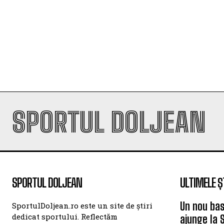
SPORTUL DOLJEAN
SPORTUL DOLJEAN
ULTIMELE Ș
Un nou bas
SportulDoljean.ro este un site de știri
dedicat sportului. Reflectăm
ajunge la 