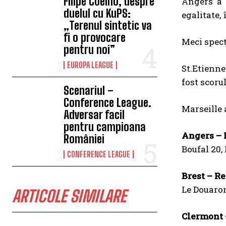
Filipe Coelho, despre
Angers a 
duelul cu KuPS:
egalitate,
„Terenul sintetic va
fi o provocare
Meci spect
pentru noi”
EUROPA LEAGUE
St.Etienne
fost scorul
Scenariul –
Conference League.
Marseille 
Adversar facil
pentru campioana
Angers – 
României
Boufal 20,
CONFERENCE LEAGUE
Brest – Re
Le Douaron
ARTICOLE SIMILARE
Clermont –