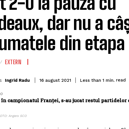
t 2-0 la pauză cu
deaux, dar nu a câș
umatele din etapa 
EXTERN
read
Ingrid Radu
Less than 1
min.
16 august 2021
:
CO
în campionatul Franței, s-au jucat restul partidelor 
OTO: Angers SCO