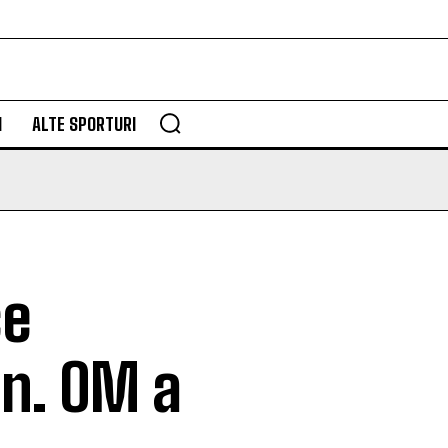
M
ALTE SPORTURI
ce
on. OM a