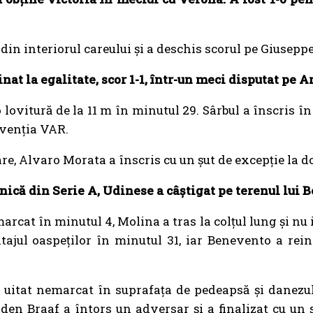
in interiorul careului și a deschis scorul pe Giusepp
at la egalitate, scor 1-1, într-un meci disputat pe 
ovitură de la 11 m în minutul 29. Sârbul a înscris în
rvenția VAR.
re, Alvaro Morata a înscris cu un șut de excepție la d
nică din Serie A, Udinese a câștigat pe terenul lui B
 marcat în minutul 4, Molina a tras la colțul lung și nu
tajul oaspeților în minutul 31, iar Benevento a rei
t uitat nemarcat în suprafața de pedeapsă și danezul 
den Braaf a întors un adversar și a finalizat cu un ș