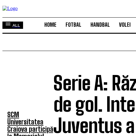
HOME
FOTBAL
HANDBAL
VOLEI
ALL
Serie A: Ră
TOP 5 ÎN ACEASTĂ
SĂPTĂMÂNĂ
de gol. Int
SCM
Juventus a 
Universitatea
Craiova participă