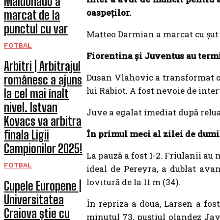
Maldonado a
oaspeților.
marcat de la
punctul cu var
Matteo Darmian a marcat cu șut d
FOTBAL
Fiorentina și Juventus au termin
Arbitri | Arbitrajul
Dusan Vlahovic a transformat o l
românesc a ajuns
lui Rabiot. A fost nevoie de inte
la cel mai înalt
nivel. Istvan
Juve a egalat imediat după relua
Kovacs va arbitra
finala Ligii
În primul meci al zilei de dumi
Campionilor 2025!
La pauză a fost 1-2. Friulanii au
FOTBAL
ideal de Pereyra, a dublat avan
lovitură de la 11 m (34).
Cupele Europene |
Universitatea
În repriza a doua, Larsen a fos
Craiova știe cu
minutul 73, puștiul olandez Jay