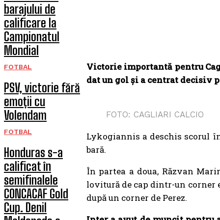
barajului de
calificare la
Campionatul
Mondial
Victorie importantă pentru Cagl
FOTBAL
dat un gol și a centrat decisiv p
PSV, victorie fără
emoții cu
Volendam
FOTO: CAGLIARI CALCIO
FOTBAL
Lykogiannis a deschis scorul în
bară.
Honduras s-a
calificat în
În partea a doua, Răzvan Marin 
semifinalele
lovitură de cap dintr-un corner 
CONCACAF Gold
după un corner de Perez.
Cup. Denil
Inter a avut de muncit pentru a