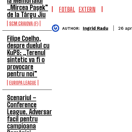
la Memorialul
„Mircea Pașek”
FOTBAL
EXTERN
de la Târgu Jiu
SCM CRAIOVA (F)
Ingrid Radu
26 apr
AUTHOR:
Filipe Coelho,
despre duelul cu
KuPS: „Terenul
sintetic va fi o
provocare
pentru noi”
EUROPA LEAGUE
Scenariul –
Conference
League. Adversar
facil pentru
campioana