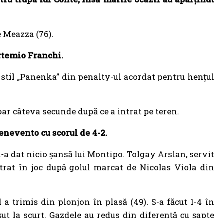
e Meazza (76).
Artemio Franchi.
 stil „Panenka” din penalty-ul acordat pentru hențul
oar câteva secunde după ce a intrat pe teren.
enevento cu scorul de 4-2.
 i-a dat nicio șansă lui Montipo. Tolgay Arslan, servit
ntrat în joc după golul marcat de Nicolas Viola din
a trimis din plonjon în plasă (49). S-a făcut 1-4 în
ut la scurt. Gazdele au redus din diferență cu șapte