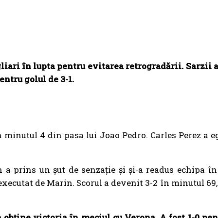
iari în lupta pentru evitarea retrogradării. Sarzii
entru golul de 3-1.
 minutul 4 din pasa lui Joao Pedro. Carles Perez a eg
a prins un șut de senzație și și-a readus echipa în 
executat de Marin. Scorul a devenit 3-2 în minutul 69,
 obține victoria în meciul cu Verona. A fost 1-0 pen