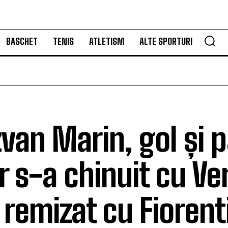
BASCHET
TENIS
ATLETISM
ALTE SPORTURI
zvan Marin, gol și 
er s-a chinuit cu Ve
remizat cu Fiorent