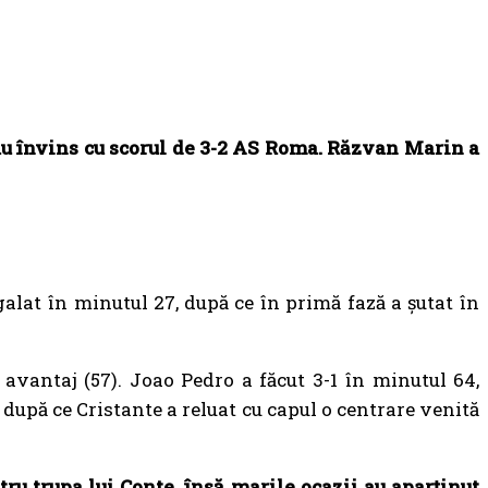
 au învins cu scorul de 3-2 AS Roma. Răzvan Marin a
alat în minutul 27, după ce în primă fază a șutat în
avantaj (57). Joao Pedro a făcut 3-1 în minutul 64,
 după ce Cristante a reluat cu capul o centrare venită
tru trupa lui Conte, însă marile ocazii au aparținut