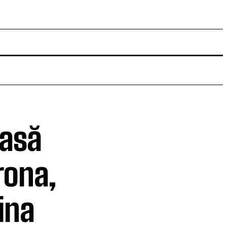
pasă
rona,
ina