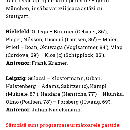
Taurii s-au apropiat la un punct de Bayern
München, însă bavarezii joacă astăzi cu
Stuttgart.
Bielefeld:
Ortega – Brunner (Gebauer, 86′),
Pieper, Nilsson, Lucoqui (Laursen, 86′) – Maier,
Prietl – Doan, Okuwaga (Voglsammer, 84′), Vlap
(Cordova, 69’) – Klos (c) (Schipplock, 86′).
Antrenor:
Frank Kramer.
Leipzig:
Gulacsi – Klostermann, Orban,
Halstenberg – Adams, Sabitzer (c), Kampl
(Mukiele, 87′), Haidara (Henrichs, 77′) – Nkunku,
Olmo (Poulsen, 78′) – Forsberg (Hwang, 69’).
Antrenor:
Julian Nagelsmann.
Sâmbătă sunt programate următoarele partide: