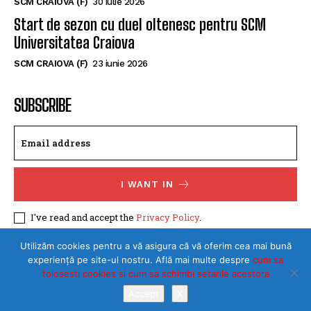
tânără handbalistă de la Rapid București
SCM CRAIOVA (F)
30 iulie 2026
Start de sezon cu duel oltenesc pentru SCM
Universitatea Craiova
SCM CRAIOVA (F)
23 iunie 2026
SUBSCRIBE
I WANT IN
I've read and accept the
Privacy Policy
.
Utilizăm cookies pentru a vă asigura că vă oferim cea mai bună
experiență pe site-ul nostru. Află mai multe despre
cum sa
folosesti cookies si cum sa schimbi setarile acestora
Accept
X
©Toate drepturile rezervate SPORTULDOLJEAN.RO