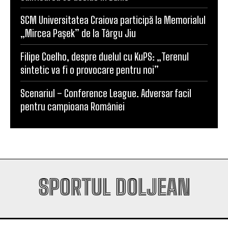
Universitatea Craiova, egal în Finlanda cu KuPS.
Calificarea se decide în Bănie
SCM Universitatea Craiova participă la Memorialul
„Mircea Pașek” de la Târgu Jiu
Filipe Coelho, despre duelul cu KuPS: „Terenul
sintetic va fi o provocare pentru noi”
Scenariul – Conference League. Adversar facil
pentru campioana României
SPORTUL DOLJEAN