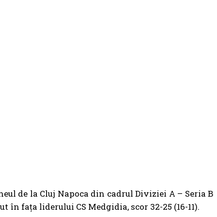
eul de la Cluj Napoca din cadrul Diviziei A – Seria B
t în fața liderului CS Medgidia, scor 32-25 (16-11).