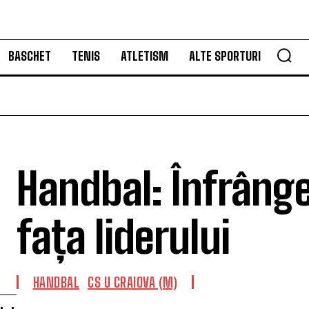
BASCHET
TENIS
ATLETISM
ALTE SPORTURI
Handbal: Înfrânge
fața liderului
HANDBAL
CS U CRAIOVA (M)