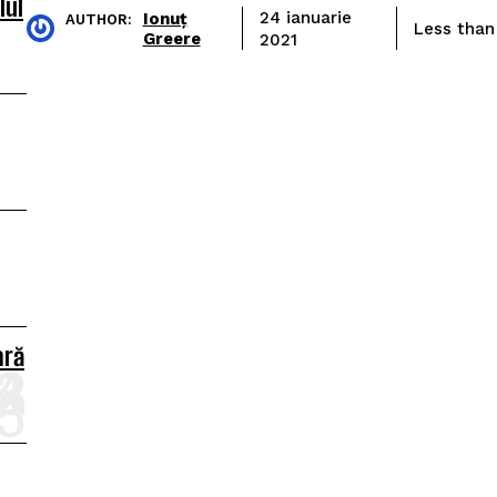
lul
Ionuț
24 ianuarie
AUTHOR:
Less than
Greere
2021
ară