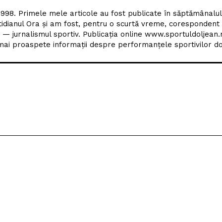
1998. Primele mele articole au fost publicate în săptămânalu
tidianul Ora și am fost, pentru o scurtă vreme, corespondent
 — jurnalismul sportiv. Publicația online www.sportuldoljean.
ai proaspete informații despre performanțele sportivilor dol