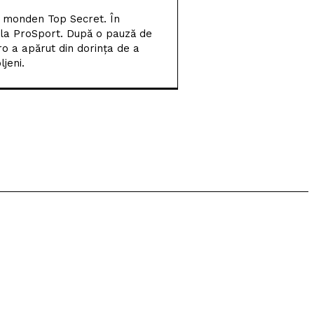
pentru campioana
l monden Top Secret. În
României
 la ProSport. După o pauză de
ro a apărut din dorința de a
Universitatea Craiova și-
jeni.
a aflat posibila adversară
din play-off-ul Europa
League