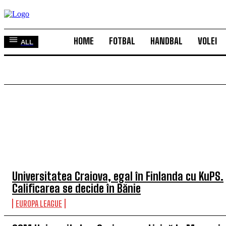
HOME
FOTBAL
HANDBAL
VOLEI
ALL
TOP 5 ÎN ACEASTĂ SĂPTĂMÂNĂ
Universitatea Craiova, egal în Finlanda cu KuPS.
Calificarea se decide în Bănie
EUROPA LEAGUE