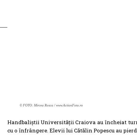
© FOTO: Mircea Rosca / www.ActionFoto.ro
Handbaliștii Universității Craiova au încheiat turn
cu o înfrângere. Elevii lui Cătălin Popescu au pierdu