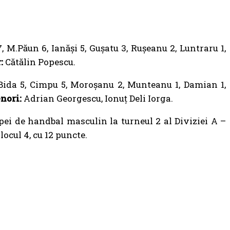
 M.Păun 6, Ianăși 5, Gușatu 3, Rușeanu 2, Luntraru 1,
:
Cătălin Popescu.
 Bida 5, Cimpu 5, Moroșanu 2, Munteanu 1, Damian 1,
nori:
Adrian Georgescu, Ionuț Deli Iorga.
ipei de handbal masculin la turneul 2 al Diviziei A –
ocul 4, cu 12 puncte.
POPULARE