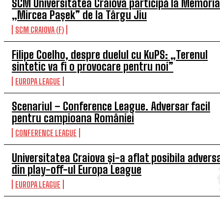
SCM Universitatea Craiova participă la Memoria
„Mircea Pașek” de la Târgu Jiu
SCM CRAIOVA (F)
Filipe Coelho, despre duelul cu KuPS: „Terenul
sintetic va fi o provocare pentru noi”
EUROPA LEAGUE
Scenariul – Conference League. Adversar facil
pentru campioana României
CONFERENCE LEAGUE
Universitatea Craiova și-a aflat posibila advers
din play-off-ul Europa League
EUROPA LEAGUE