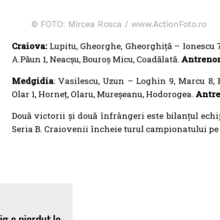
© FOTO: Mircea Rosca / www.ActionFoto.ro
Craiova:
Lupitu, Gheorghe, Gheorghiță – Ionescu 7,
A.Păun 1, Neacșu, Bouroș Micu, Coadălată.
Antrenor
Medgidia
: Vasilescu, Uzun – Loghin 9, Marcu 8,
Olar 1, Horneț, Olaru, Mureșeanu, Hodorogea.
Antre
Două victorii și două înfrângeri este bilanțul ech
Seria B. Craiovenii încheie turul campionatului pe l