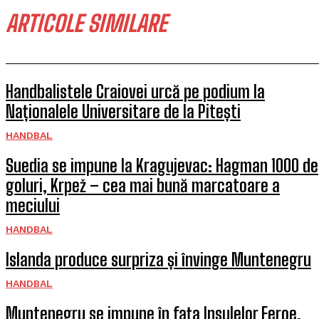
ARTICOLE SIMILARE
Handbalistele Craiovei urcă pe podium la
Naționalele Universitare de la Pitești
HANDBAL
Suedia se impune la Kragujevac: Hagman 1000 de
goluri, Krpež – cea mai bună marcatoare a
meciului
HANDBAL
Islanda produce surpriza și învinge Muntenegru
HANDBAL
Muntenegru se impune în fața Insulelor Feroe.