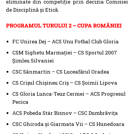
eliminate din competiție prin decizia Comisiei
de Disciplină și Etică.
PROGRAMUL TURULUI 2 – CUPA ROMÂNIEI
FC Unirea Dej – ACS Unu Fotbal Club Gloria
CSM Sighetu Marmaţiei – CS Sportul 2007
Şimleu Silvaniei
CSC Sânmartin – CS Luceafărul Oradea
CS Crişul Chişineu Criş – CS Şoimii Lipova
CS Gloria Lunca-Teuz Cermei – ACS Progresul
Pecica
ACS Pobeda Stár Bisnov – CSC Dumbrăvița
CSC Ghiroda şi Giarmata Vii – CS Hunedoara