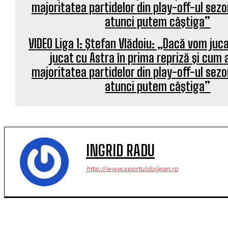
VIDEO Liga 1: Ștefan Vlădoiu: „Dacă vom ju
jucat cu Astra în prima repriză şi cum
majoritatea partidelor din play-off-ul sezo
atunci putem câştiga”
INGRID RADU
http://www.sportuldoljean.ro