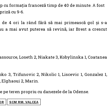
p cu formația franceză timp de 40 de minute. A fost
priză cu 9-6.
t de 4 ori la rând fără să mai primească gol și s-a
nu a mai avut puterea să revină, iar Brest a crescut
Lassource, Loseth 2, Niakate 3, Kobylinska 1, Coatanea
o 3, Trifunovic 2, Nikolic 1, Liscevic 1, Gonzalez 1,
, Elghaoui 2, Marin.
pe teren propriu cu danezele de la Odense.
OR
SCM RM. VALCEA