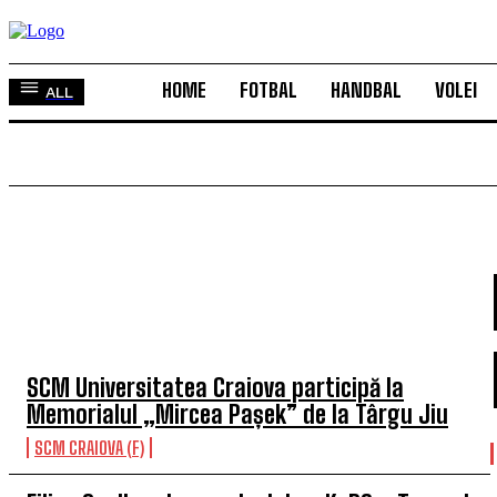
HOME
FOTBAL
HANDBAL
VOLEI
ALL
TOP 5 ÎN ACEASTĂ SĂPTĂMÂNĂ
SCM Universitatea Craiova participă la
Memorialul „Mircea Pașek” de la Târgu Jiu
SCM CRAIOVA (F)