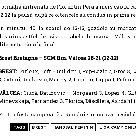
Formația antrenată de Florentin Pera a mers cap la ca
12-12 la pauză, după ce oltencele au condus în prima re
În minutul 40, la scorul de 16-16, gazdele au marca
desprins astfel decisiv pe tabela de marcaj. Vâlcea 
diferența până la final.
Brest Bretagne – SCM Rm. Vâlcea 28-21 (12-12)
BREST:
Darleux, Toft – Gullden 1, Pop-Lazic 7, Gros 8, 
3, Catani, Jaukovic, Mauny 2, Lagattu, Foppa 1, Fofana.
VÂLCEA:
Ciucă, Batinovic – Norgaard 3, Lopez 4, Glibk
Minevskaja, Fernandez 3, Florica, Dăscălete, Aardahl 1
Pentru fosta campioană a României urmează meciul de 
TAGS
BREST
HANDBAL FEMININ
LIGA CAMPIONIL