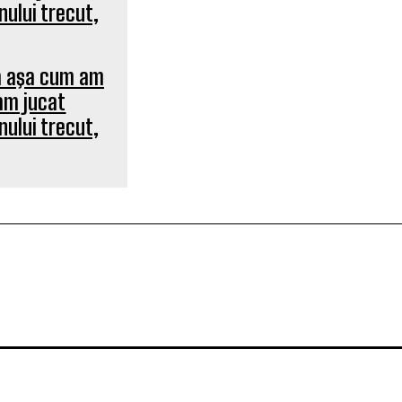
ca aşa cum am
 am jucat
nului trecut,