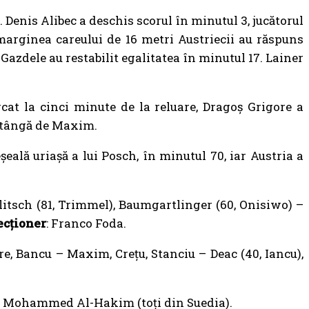
. Denis Alibec a deschis scorul în minutul 3, jucătorul
 marginea careului de 16 metri Austriecii au răspuns
. Gazdele au restabilit egalitatea în minutul 17. Lainer
rcat la cinci minute de la reluare, Dragoș Grigore a
 stângă de Maxim.
ală uriașă a lui Posch, în minutul 70, iar Austria a
litsch (81, Trimmel), Baumgartlinger (60, Onisiwo) –
ecționer
: Franco Foda.
re, Bancu – Maxim, Crețu, Stanciu – Deac (40, Iancu),
Mohammed Al-Hakim (toți din Suedia).