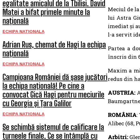
egalitate amicalul de la Tbilisi. David
Meciul de la
Matei a bifat primele minute la
lui Astra Gi
națională
imediat și a
ECHIPA NATIONALA
l-a servit i
Adrian Rus, chemat de Hagi la echipa
Partea a do
națională
înscris din 
ECHIPA NATIONALA
Maxim a mări
Campioana României dă șase jucători
redus din ha
la echipa națională! Pe cine a
AUSTRIA:
A
convocat Gică Hagi pentru meciurile
Baumgartner,
cu Georgia și Țara Galilor
ECHIPA NATIONALA
ROMÂNIA
:
Alibec (68, 
Se schimbă sistemul de calificare la
turneele finale. Ce se întâmplă cu
Arbitri:
Glen