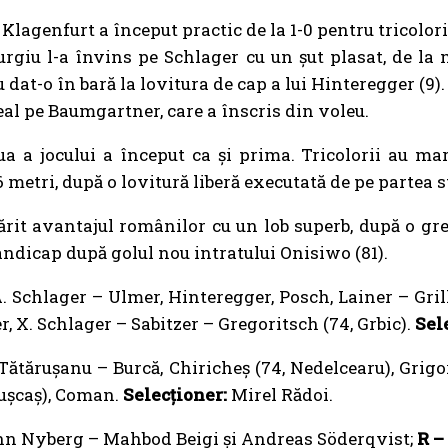
 Klagenfurt a început practic de la 1-0 pentru tricolori
urgiu l-a învins pe Schlager cu un șut plasat, de la
u dat-o în bară la lovitura de cap a lui Hinteregger (9)
deal pe Baumgartner, care a înscris din voleu.
ua a jocului a început ca și prima. Tricolorii au ma
6 metri, după o lovitură liberă executată de pe partea
t avantajul românilor cu un lob superb, după o greșe
ndicap după golul nou intratului Onisiwo (81).
. Schlager – Ulmer, Hinteregger, Posch, Lainer – Gril
 X. Schlager – Sabitzer – Gregoritsch (74, Grbic).
Sel
 Tătărușanu – Burcă, Chiricheș (74, Nedelcearu), Grigo
Pușcaș), Coman.
Selecționer:
Mirel Rădoi.
n Nyberg – Mahbod Beigi și Andreas Söderqvist;
R –