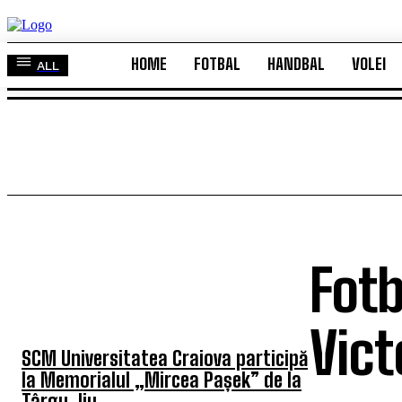
HOME
FOTBAL
HANDBAL
VOLEI
ALL
HOME
FOTBAL
HANDBAL
VOLEI
ALL
Fotb
TOP 5 ÎN ACEASTĂ SĂPTĂMÂNĂ
Vict
SCM Universitatea Craiova participă
la Memorialul „Mircea Pașek” de la
Târgu Jiu