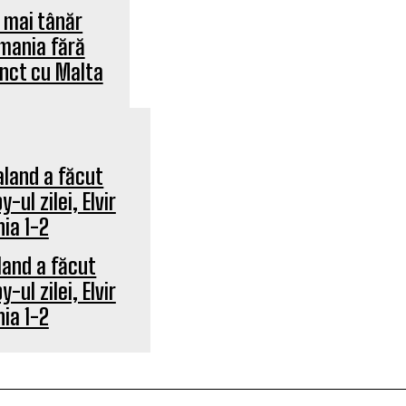
l mai tânăr
rmania fără
unct cu Malta
land a făcut
-ul zilei, Elvir
nia 1-2