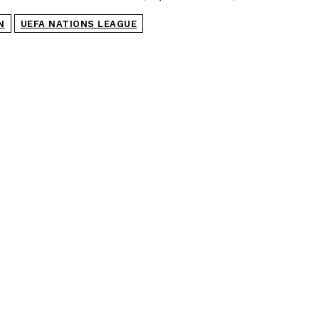
N
UEFA NATIONS LEAGUE
POPULARE
SCM Universitatea Craiova
participă la Memorialul