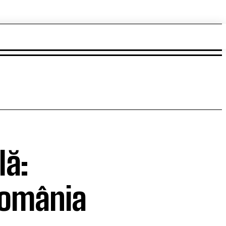
lă:
România