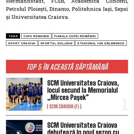
Hermannstadt, FCSB, Academica Clinceni,
Petrolul Ploiești, Dinamo, Politehnica Iași, Sepsi
și Universitatea Craiova.
TAGS
CUPA ROMANIEI
FIANALA CUPEI ROMÂNIEI
SPORT CRAIOVA
SPORTUL DOLJEAN
STADIONUL ION OBLEMENCO
TOP 5 ÎN ACEASTĂ SĂPTĂMÂNĂ
SCM Universitatea Craiova,
locul secund la Memorialul
„Mircea Pașek”
SCM CRAIOVA (F)
SCM Universitatea Craiova
debutează în noul sezon cu