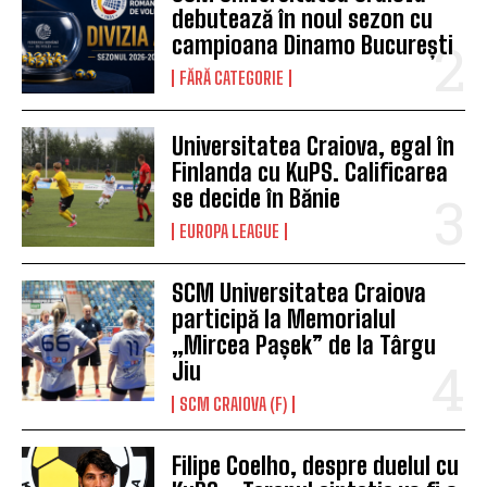
debutează în noul sezon cu
campioana Dinamo București
FĂRĂ CATEGORIE
Universitatea Craiova, egal în
Finlanda cu KuPS. Calificarea
se decide în Bănie
EUROPA LEAGUE
SCM Universitatea Craiova
participă la Memorialul
„Mircea Pașek” de la Târgu
Jiu
SCM CRAIOVA (F)
Filipe Coelho, despre duelul cu