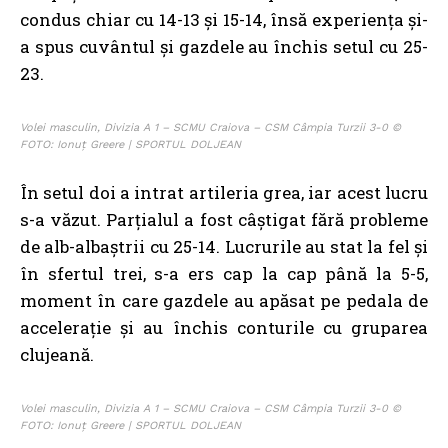
condus chiar cu 14-13 și 15-14, însă experiența și-
a spus cuvântul și gazdele au închis setul cu 25-
23.
Volei masculin, Divizia A 1 – SCMU Craiova – CSM Câmpia Turzii 3-0 ©
FOTO: Ionuț Greere | SPORTUL DOLJEAN
În setul doi a intrat artileria grea, iar acest lucru
s-a văzut. Parțialul a fost câștigat fără probleme
de alb-albaștrii cu 25-14. Lucrurile au stat la fel și
în sfertul trei, s-a ers cap la cap până la 5-5,
moment în care gazdele au apăsat pe pedala de
accelerație și au închis conturile cu gruparea
clujeană.
Volei masculin, Divizia A 1 – SCMU Craiova – CSM Câmpia Turzii 3-0 ©
FOTO: Ionuț Greere | SPORTUL DOLJEAN