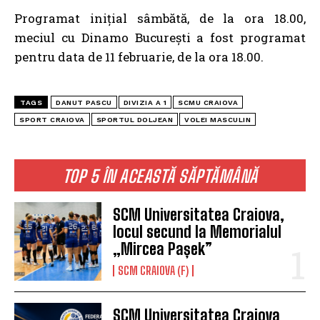
Programat inițial sâmbătă, de la ora 18.00,
meciul cu Dinamo București a fost programat
pentru data de 11 februarie, de la ora 18.00.
TAGS
DANUT PASCU
DIVIZIA A 1
SCMU CRAIOVA
SPORT CRAIOVA
SPORTUL DOLJEAN
VOLEI MASCULIN
TOP 5 ÎN ACEASTĂ SĂPTĂMÂNĂ
SCM Universitatea Craiova,
locul secund la Memorialul
„Mircea Pașek”
SCM CRAIOVA (F)
SCM Universitatea Craiova