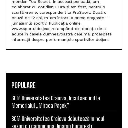
monden Top Secret. În aceeași perioadă, am
colaborat cu cotidianul Ora și am fost, pentru o
scurtă vreme, corespondent la ProSport. După o
pauză de 12 ani, m-am întors la prima dragoste —
jurnalismul sportiv. Publicația online
www.sportuldoljean.ro a apărut din dorința de a
aduce în casele dumneavoastră cele mai proaspete
informații despre performanțele sportivilor doljeni.
POPULARE
SCM Universitatea Craiova, locul secund la
Memorialul „Mircea Pașek”
SCM Universitatea Craiova debutează în noul
sezon cu campioana Dinamo București