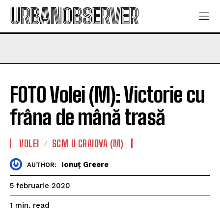
URBANOBSERVER
FOTO Volei (M): Victorie cu
frâna de mână trasă
VOLEI
SCM U CRAIOVA (M)
Ionuț Greere
AUTHOR:
5 februarie 2020
read
1
min.