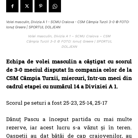
Volei masculin, Divizia A 1 - SCMU Craiova - CSM Câmpia Turzii 3-0 © FOTO:
Ionuț Greere | SPORTUL DOLJEAN
Volei masculin, Divizia A 1 – SCMU Craiova – CSM
Câmpia Turzii 3-0 © FOTO: Ionuț Greere | SPORTUL
DOLJEAN
Echipa de volei masculin a câștigat cu scorul
de 3-0 meciul disputat în compania celor de la
CSM Câmpia Turzii, miercuri, într-un meci din
cadrul etapei cu numărul 14 a Diviziei A 1.
Scorul pe seturi a fost 25-23, 25-14, 25-17
Dănuț Pascu a început partida cu mai multe
rezerve, iar acest lucru s-a văzut și în teren.
Oaspeții au dat bătăi de cap craiovenilor, au