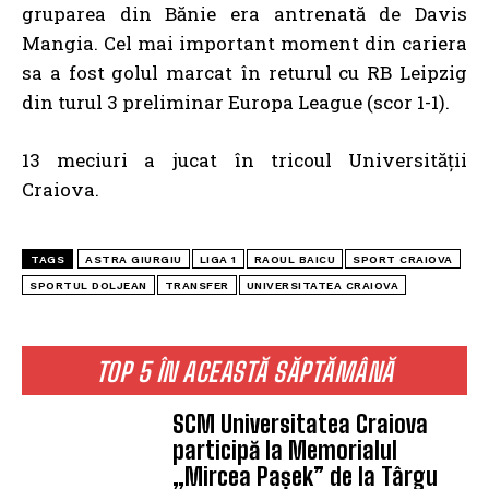
gruparea din Bănie era antrenată de Davis
Mangia. Cel mai important moment din cariera
sa a fost golul marcat în returul cu RB Leipzig
din turul 3 preliminar Europa League (scor 1-1).
13 meciuri a jucat în tricoul Universității
Craiova.
TAGS
ASTRA GIURGIU
LIGA 1
RAOUL BAICU
SPORT CRAIOVA
SPORTUL DOLJEAN
TRANSFER
UNIVERSITATEA CRAIOVA
TOP 5 ÎN ACEASTĂ SĂPTĂMÂNĂ
SCM Universitatea Craiova
participă la Memorialul
„Mircea Pașek” de la Târgu