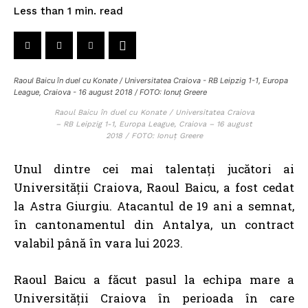
read
Less than 1
min.
Raoul Baicu în duel cu Konate / Universitatea Craiova - RB Leipzig 1-1, Europa
League, Craiova - 16 august 2018 / FOTO: Ionuț Greere
Raoul Baicu în duel cu Konate / Universitatea Craiova
– RB Leipzig 1-1, Europa League, Craiova – 16 august
2018 / FOTO: Ionuț Greere
Unul dintre cei mai talentați jucători ai
Universității Craiova, Raoul Baicu, a fost cedat
la Astra Giurgiu. Atacantul de 19 ani a semnat,
în cantonamentul din Antalya, un contract
valabil până în vara lui 2023.
Raoul Baicu a făcut pasul la echipa mare a
Universității Craiova în perioada în care