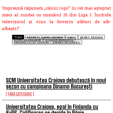
Împreună răpunem „câinii roșii” în cel mai așteptat
meci al rundei cu numărul 15 din Liga I. Închide
televizorul și vino la Severin alături de alb-
albaștri”.
TAGS
DROBETA TURNU SEVERIN
LIGA 1
SPORT CRAIOVA
SPORTUL DOLJEAN
STADION MUNICIPAL
UNIVERSITATEA CRAIOVA - DINAMO BUCUREȘTI
TOP 5 ÎN ACEASTĂ SĂPTĂMÂNĂ
SCM Universitatea Craiova debutează în noul
sezon cu campioana Dinamo București
FĂRĂ CATEGORIE
Universitatea Craiova, egal în Finlanda cu
KuPS. Calificarea se decide în Bănie