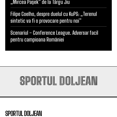
Universitatea Craiova, egal în Finlanda cu KuPS.
Calificarea se decide în Bănie
SCM Universitatea Craiova participă la Memorialul
„Mircea Pașek” de la Târgu Jiu
Filipe Coelho, despre duelul cu KuPS: „Terenul
sintetic va fi o provocare pentru noi”
Scenariul – Conference League. Adversar facil
pentru campioana României
SPORTUL DOLJEAN