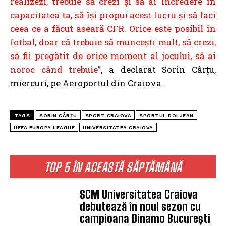
realizezi, trebuie să crezi şi să ai încredere în
capacitatea ta, să îşi propui acest lucru şi să faci
ceea ce a făcut aseară CFR. Orice este posibil în
fotbal, doar că trebuie să munceşti mult, să crezi,
să fii pregătit de orice moment al jocului, să ai
noroc când trebuie”
, a declarat Sorin Cârțu,
miercuri, pe Aeroportul din Craiova.
TAGS
SORIN CÂRȚU
SPORT CRAIOVA
SPORTUL DOLJEAN
UEFA EUROPA LEAGUE
UNIVERSITATEA CRAIOVA
TOP 5 ÎN ACEASTĂ SĂPTĂMÂNĂ
SCM Universitatea Craiova
debutează în noul sezon cu
campioana Dinamo București