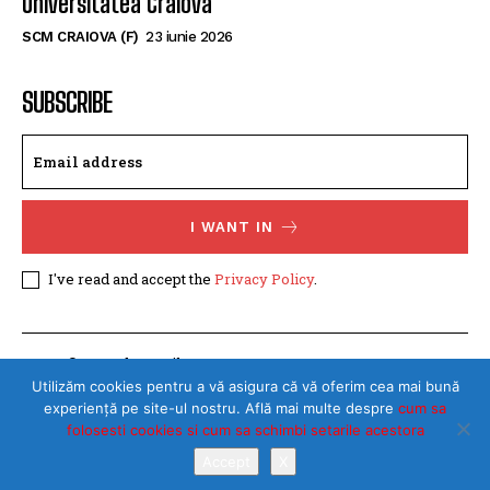
tânără handbalistă de la Rapid București
SCM CRAIOVA (F)
30 iulie 2026
Start de sezon cu duel oltenesc pentru SCM
Universitatea Craiova
SCM CRAIOVA (F)
23 iunie 2026
SUBSCRIBE
I WANT IN
I've read and accept the
Privacy Policy
.
Utilizăm cookies pentru a vă asigura că vă oferim cea mai bună
experiență pe site-ul nostru. Află mai multe despre
cum sa
folosesti cookies si cum sa schimbi setarile acestora
Accept
X
©Toate drepturile rezervate SPORTULDOLJEAN.RO