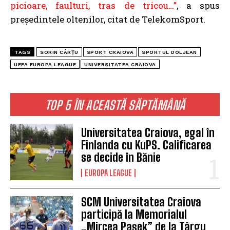
picioare, faulturi, tras de tricou…”
, a spus
președintele oltenilor, citat de TelekomSport.
TAGS
SORIN CÂRȚU
SPORT CRAIOVA
SPORTUL DOLJEAN
UEFA EUROPA LEAGUE
UNIVERSITATEA CRAIOVA
TOP 5 ÎN ACEASTĂ SĂPTĂMÂNĂ
Universitatea Craiova, egal în
Finlanda cu KuPS. Calificarea
se decide în Bănie
EUROPA LEAGUE
SCM Universitatea Craiova
participă la Memorialul
„Mircea Pașek” de la Târgu