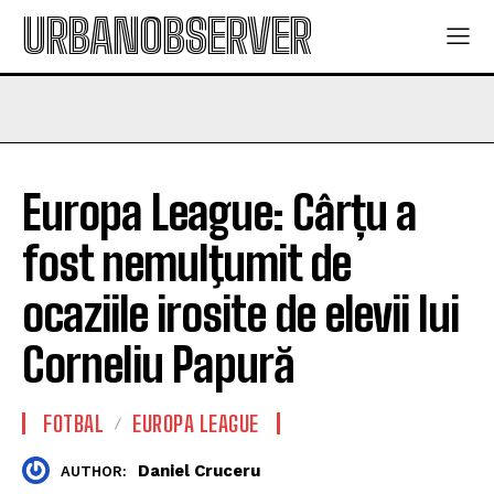
URBANOBSERVER
Europa League: Cârțu a
fost nemulţumit de
ocaziile irosite de elevii lui
Corneliu Papură
FOTBAL
EUROPA LEAGUE
Daniel Cruceru
AUTHOR: