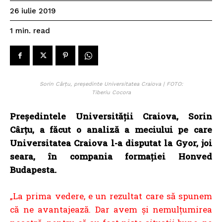
26 iulie 2019
read
1
min.
Sorin Cârțu, președinte Universitatea Craiova | FOTO:
Tiberiu Cocora
Preşedintele Universităţii Craiova, Sorin
Cârţu, a făcut o analiză a meciului pe care
Universitatea Craiova l-a disputat la Gyor, joi
seara, în compania formației Honved
Budapesta.
„La prima vedere, e un rezultat care să spunem
că ne avantajează. Dar avem şi nemulţumirea