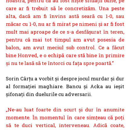
noastră, pentru că au fost nişte situaţii bune, pe
care ar fi trebuit să le concretizăm. Una peste
alta, dacă am fi învins astă seară cu 1-0, sau
măcar cu 1-0, nu ar fi mirat pe nimeni şi ar fi fost
mult mai aproape de ce s-a desfăşurat în teren,
pentru că mai tot timpul am avut posesia de
balon, am avut meciul sub control. Ce a făcut
bine Honved, e o echipă care stă bine în primire
şi nu te lasă să te întorci cu faţa spre poartă.”
Sorin Cârţu a vorbit și despre jocul murdar și dur
al formației maghiare. Bancu și Acka au ieșit
șifonați din duelurile cu adversarii.
„Ne-au luat foarte din scurt şi dur în anumite
momente. În momentul în care simţeau că poţi
să te duci vertical, interveneau. Adică coate,