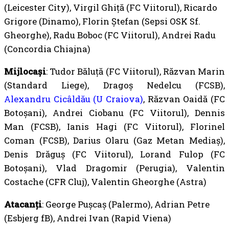
(Leicester City), Virgil Ghiță (FC Viitorul), Ricardo
Grigore (Dinamo), Florin Ștefan (Sepsi OSK Sf.
Gheorghe), Radu Boboc (FC Viitorul), Andrei Radu
(Concordia Chiajna)
Mijlocași
: Tudor Băluță (FC Viitorul), Răzvan Marin
(Standard Liege), Dragoș Nedelcu (FCSB),
Alexandru Cicâldău (U Craiova)
, Răzvan Oaidă (FC
Botoșani), Andrei Ciobanu (FC Viitorul), Dennis
Man (FCSB), Ianis Hagi (FC Viitorul), Florinel
Coman (FCSB), Darius Olaru (Gaz Metan Mediaș),
Denis Drăguș (FC Viitorul), Lorand Fulop (FC
Botoșani), Vlad Dragomir (Perugia), Valentin
Costache (CFR Cluj), Valentin Gheorghe (Astra)
Atacanți
: George Pușcaș (Palermo), Adrian Petre
(Esbjerg fB), Andrei Ivan (Rapid Viena)