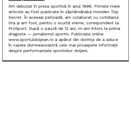
Am debutat în presa sportivă în anul 1998. Primele mele
articole au fost publicate în săptămânalul monden Top
Secret. În aceeași perioadă, am colaborat cu cotidianul
Ora și am fost, pentru o scurtă vreme, corespondent la
ProSport. După o pauză de 12 ani, m-am întors la prima
dragoste — jurnalismul sportiv. Publicația online
www.sportuldoljean.ro a apărut din dorința de a aduce
în casele dumneavoastră cele mai proaspete informații
despre performanțele sportivilor doljeni.
POPULARE
SCM Universitatea Craiova debutează în noul sezon
cu campioana Dinamo București