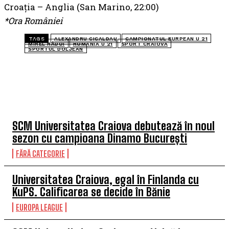
Croația – Anglia (San Marino, 22:00)
*Ora României
TAGS
ALEXANDRU CICALDAU
CAMPIONATUL EURPEAN U 21
MIREL RĂDOI
ROMANIA U 21
SPORT CRAIOVA
SPORTUL DOLJEAN
TOP 5 ÎN ACEASTĂ SĂPTĂMÂNĂ
SCM Universitatea Craiova debutează în noul
sezon cu campioana Dinamo București
FĂRĂ CATEGORIE
Universitatea Craiova, egal în Finlanda cu
KuPS. Calificarea se decide în Bănie
EUROPA LEAGUE