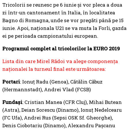
Tricolorii se reunesc pe 6 iunie și vor pleca a doua
zi într-un cantonament în Italia, în localitatea
Bagno di Romagna, unde se vor pregăti până pe 15
iunie. Apoi, naționala U21 se va muta la Forli, gazda
ei pe perioada campionatului european.
Programul complet al tricolorilor la EURO 2019
Lista din care Mirel Rădoi va alege componența
naționalei la turneul final este următoarea:
Portari
: Ionuț Radu (Genoa), Cătălin Căbuz
(Hermannstadt), Andrei Vlad (FCSB)
Fundași
: Cristian Manea (CFR Cluj), Mihai Butean
(Astra), Deian Sorescu (Dinamo), Ionuț Nedelcearu
(FC Ufa), Andrei Rus (Sepsi OSK Sf. Gheorghe),
Denis Ciobotariu (Dinamo), Alexandru Pașcanu