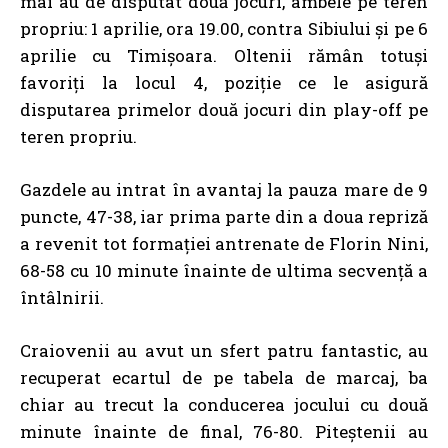
mai au de disputat două jocuri, ambele pe teren
propriu: 1 aprilie, ora 19.00, contra Sibiului și pe 6
aprilie cu Timișoara. Oltenii rămân totuși
favoriți la locul 4, poziție ce le asigură
disputarea primelor două jocuri din play-off pe
teren propriu.
Gazdele au intrat în avantaj la pauza mare de 9
puncte, 47-38, iar prima parte din a doua repriză
a revenit tot formației antrenate de Florin Nini,
68-58 cu 10 minute înainte de ultima secvență a
întâlnirii.
Craiovenii au avut un sfert patru fantastic, au
recuperat ecartul de pe tabela de marcaj, ba
chiar au trecut la conducerea jocului cu două
minute înainte de final, 76-80. Piteștenii au