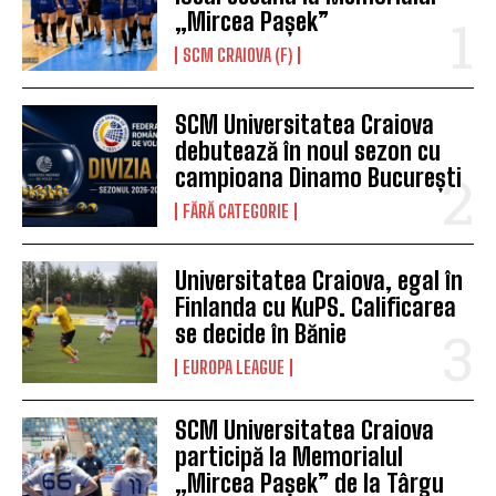
„Mircea Pașek”
SCM CRAIOVA (F)
SCM Universitatea Craiova
debutează în noul sezon cu
campioana Dinamo București
FĂRĂ CATEGORIE
Universitatea Craiova, egal în
Finlanda cu KuPS. Calificarea
se decide în Bănie
EUROPA LEAGUE
SCM Universitatea Craiova
participă la Memorialul
„Mircea Pașek” de la Târgu