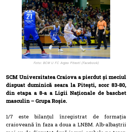
Foto: BCM U FC Arges Pitesti (Facebook)
SCM Universitatea Craiova a pierdut și meciul
dispuat duminică seara la Pitești, scor 83-80,
din etapa a 8-a a Ligii Naționale de baschet
masculin – Grupa Roșie.
1/7 este bilanțul înregistrat de formația
craioveană în faza a doua a LNBM. Alb-albaștrii