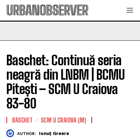
URBANOBSERVER
Baschet: Continuă seria
neagră din LNBM | BCMU
Pitești – SCM U Craiova
83-80
BASCHET
SCM U CRAIOVA (M)
Ionuț Greere
AUTHOR: