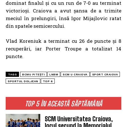
dominat finalul și cu un run de 7-0 au terminat
victorioși. Craiova a avut șansa de a trimite
meciul în prelungiri, însă Igor Mijajlovic ratat
din spatele semicercului.
Vlad Koreniuk a terminat cu 26 de puncte și 8
recuperări, iar Porter Troupe a totalizat 14
puncte.
TAGS
BCMU PITEȘTI
LNBM
SCM U CRAIOVA
SPORT CRAIOVA
SPORTUL DOLJEAN
TOP 6
TOP 5 ÎN ACEASTĂ SĂPTĂMÂNĂ
SCM Universitatea Craiova,
locul secund la Memorialul