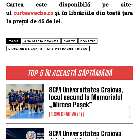
Cartea este disponibilă pe site-
ul
curteaveche.ro
și în librăriile din toată țara
la prețul de 45 de lei.
TAGS
ANA MARIA BRANZA
CARTE
DONATIE
LANSARE DE CARTE
LPS PETRACHE TRISCU
TOP 5 ÎN ACEASTĂ SĂPTĂMÂNĂ
SCM Universitatea Craiova,
locul secund la Memorialul
„Mircea Pașek”
SCM CRAIOVA (F)
SCM Universitatea Craiova