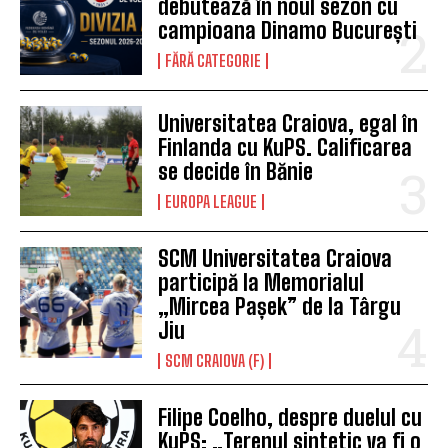
debutează în noul sezon cu
campioana Dinamo București
FĂRĂ CATEGORIE
Universitatea Craiova, egal în
Finlanda cu KuPS. Calificarea
se decide în Bănie
EUROPA LEAGUE
SCM Universitatea Craiova
participă la Memorialul
„Mircea Pașek” de la Târgu
Jiu
SCM CRAIOVA (F)
Filipe Coelho, despre duelul cu
KuPS: „Terenul sintetic va fi o