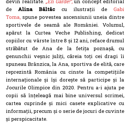
devin realitate.
„En Garde!”,
un concept editorial
de
Alina Bâltâc
cu ilustrații de
Gabi
Toma,
spune povestea ascensiunii uneia dintre
sportivele de seamă ale României. Volumul,
apărut la Curtea Veche Publishing, dedicat
copiilor cu vârste între 8 și 12 ani, reface drumul
străbătut de Ana de la fetița poznașă, cu
genunchii veșnic juliți, căreia toți cei dragi îi
spuneau Brânzica, la Ana, sportiva de elită, care
reprezintă România cu cinste la competițiile
internaționale și își dorește să participe și la
Jocurile Olimpice din 2020. Pentru a-i ajuta pe
copii să înțeleagă mai bine universul scrimei,
cartea cuprinde și mici casete explicative cu
informații, precum și o serie de jocuri de cuvinte
și perspicacitate.