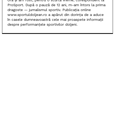
Ora și am fost, pentru o scurtă vreme, corespondent la
ProSport. După o pauză de 12 ani, m-am întors la prima
dragoste — jurnalismul sportiv. Publicația online
www.sportuldoljean.ro a apărut din dorința de a aduce
în casele dumneavoastră cele mai proaspete informații
despre performanțele sportivilor doljeni.
POPULARE
SCM Universitatea Craiova debutează în noul sezon
cu campioana Dinamo București
Universitatea Craiova, egal în Finlanda cu KuPS.
Calificarea se decide în Bănie