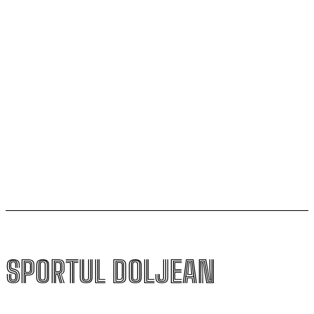
SCM Universitatea Craiova participă la Memorialul
„Mircea Pașek” de la Târgu Jiu
Filipe Coelho, despre duelul cu KuPS: „Terenul sintetic
va fi o provocare pentru noi”
Scenariul – Conference League. Adversar facil pentru
campioana României
SPORTUL DOLJEAN