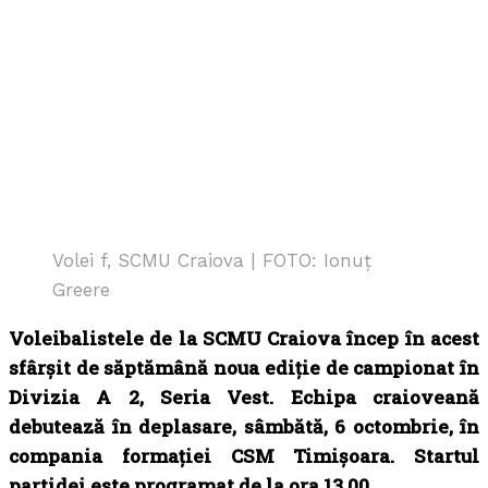
Volei f, SCMU Craiova | FOTO: Ionuț
Greere
Voleibalistele de la SCMU Craiova încep în acest
sfârșit de săptămână noua ediție de campionat în
Divizia A 2, Seria Vest. Echipa craioveană
debutează în deplasare, sâmbătă, 6 octombrie, în
compania formației CSM Timișoara. Startul
partidei este programat de la ora 13.00.