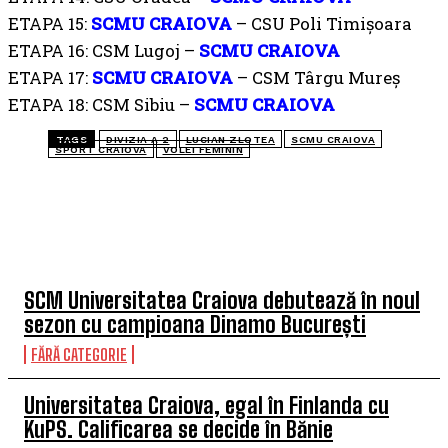
ETAPA 15:
SCMU CRAIOVA
– CSU Poli Timișoara
ETAPA 16: CSM Lugoj –
SCMU CRAIOVA
ETAPA 17:
SCMU CRAIOVA
– CSM Târgu Mureș
ETAPA 18: CSM Sibiu –
SCMU CRAIOVA
TAGS
DIVIZIA A 2
LUCIAN ZLOTEA
SCMU CRAIOVA
SPORT CRAIOVA
VOLEI FEMININ
TOP 5 ÎN ACEASTĂ SĂPTĂMÂNĂ
SCM Universitatea Craiova debutează în noul
sezon cu campioana Dinamo București
FĂRĂ CATEGORIE
Universitatea Craiova, egal în Finlanda cu
KuPS. Calificarea se decide în Bănie