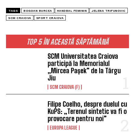
TAGS
BOGDAN BURCEA
HANDBAL FEMININ
JELENA TRIFUNOVIC
SCM CRAIOVA
SPORT CRAIOVA
TOP 5 ÎN ACEASTĂ SĂPTĂMÂNĂ
SCM Universitatea Craiova
participă la Memorialul
„Mircea Pașek” de la Târgu
Jiu
SCM CRAIOVA (F)
Filipe Coelho, despre duelul cu
KuPS: „Terenul sintetic va fi o
provocare pentru noi”
EUROPA LEAGUE