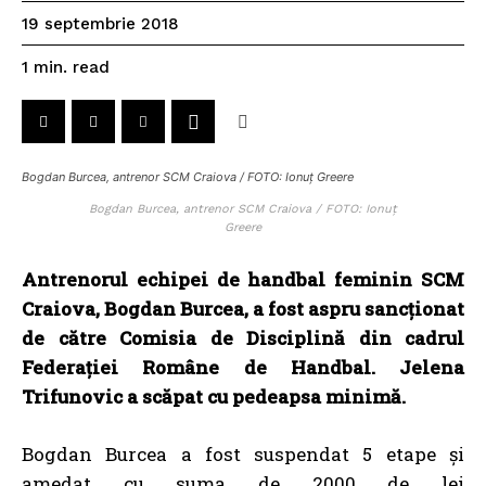
19 septembrie 2018
read
1
min.
Bogdan Burcea, antrenor SCM Craiova / FOTO: Ionuț Greere
Bogdan Burcea, antrenor SCM Craiova / FOTO: Ionuț
Greere
Antrenorul echipei de handbal feminin SCM
Craiova, Bogdan Burcea, a fost aspru sancționat
de către Comisia de Disciplină din cadrul
Federației Române de Handbal. Jelena
Trifunovic a scăpat cu pedeapsa minimă.
Bogdan Burcea a fost suspendat 5 etape și
amedat cu suma de 2000 de lei