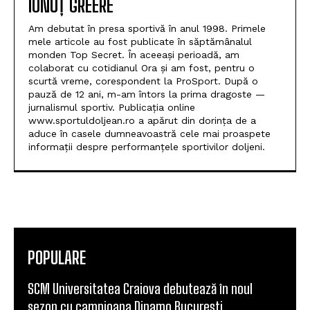
IONUȚ GREERE
Am debutat în presa sportivă în anul 1998. Primele
mele articole au fost publicate în săptămânalul
monden Top Secret. În aceeași perioadă, am
colaborat cu cotidianul Ora și am fost, pentru o
scurtă vreme, corespondent la ProSport. După o
pauză de 12 ani, m-am întors la prima dragoste —
jurnalismul sportiv. Publicația online
www.sportuldoljean.ro a apărut din dorința de a
aduce în casele dumneavoastră cele mai proaspete
informații despre performanțele sportivilor doljeni.