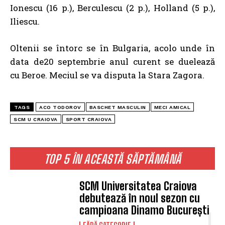
Ionescu (16 p.), Berculescu (2 p.), Holland (5 p.),
Iliescu.
Oltenii se întorc se în Bulgaria, acolo unde în
data de20 septembrie anul curent se duelează
cu Beroe. Meciul se va disputa la Stara Zagora.
TAGS
ACO TODOROV
BASCHET MASCULIN
MECI AMICAL
SCM U CRAIOVA
SPORT CRAIOVA
TOP 5 ÎN ACEASTĂ SĂPTĂMÂNĂ
SCM Universitatea Craiova
debutează în noul sezon cu
campioana Dinamo București