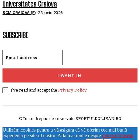
Universitatea Craiova
SCM CRAIOVA (F)
23 iunie 2026
SUBSCRIBE
I WANT IN
I've read and accept the
Privacy Policy
.
©Toate drepturile rezervate SPORTULDOLJEAN.RO
Utilizăm cookies pentru a vă asigura că vă oferim cea mai bună
experiență pe site-ul nostru. Află mai multe despre
cum sa folosesti