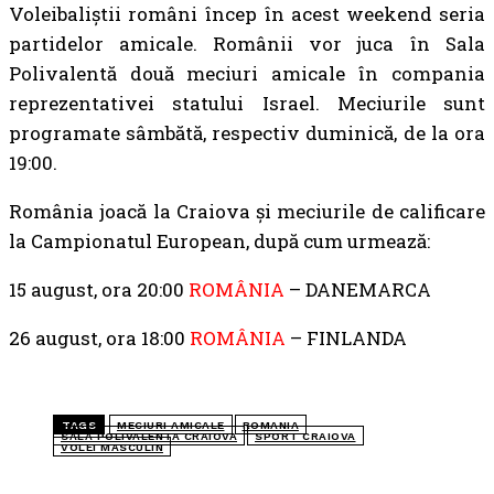
Voleibaliștii români încep în acest weekend seria
partidelor amicale. Românii vor juca în Sala
Polivalentă două meciuri amicale în compania
reprezentativei statului Israel. Meciurile sunt
programate sâmbătă, respectiv duminică, de la ora
19:00.
România joacă la Craiova și meciurile de calificare
la Campionatul European, după cum urmează:
15 august, ora 20:00
ROMÂNIA
– DANEMARCA
26 august, ora 18:00
ROMÂNIA
– FINLANDA
TAGS
MECIURI AMICALE
ROMANIA
SALA POLIVALENTA CRAIOVA
SPORT CRAIOVA
VOLEI MASCULIN