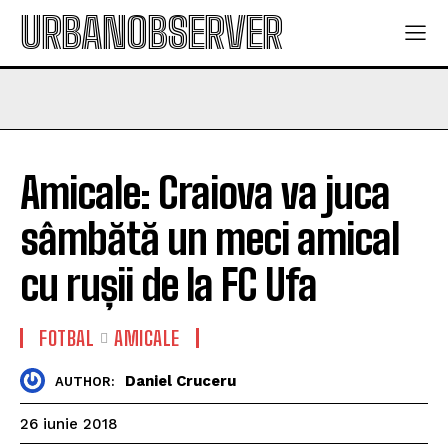
URBANOBSERVER
Amicale: Craiova va juca
sâmbătă un meci amical
cu rușii de la FC Ufa
FOTBAL
AMICALE
Daniel Cruceru
AUTHOR:
26 iunie 2018