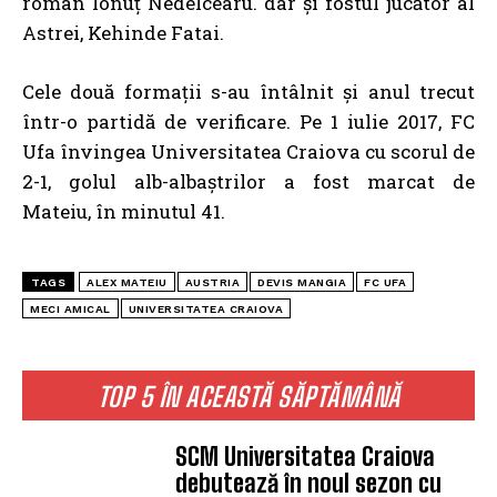
român Ionuț Nedelcearu. dar și fostul jucător al
Astrei, Kehinde Fatai.
Cele două formații s-au întâlnit și anul trecut
într-o partidă de verificare. Pe 1 iulie 2017, FC
Ufa învingea Universitatea Craiova cu scorul de
2-1, golul alb-albaștrilor a fost marcat de
Mateiu, în minutul 41.
TAGS
ALEX MATEIU
AUSTRIA
DEVIS MANGIA
FC UFA
MECI AMICAL
UNIVERSITATEA CRAIOVA
TOP 5 ÎN ACEASTĂ SĂPTĂMÂNĂ
SCM Universitatea Craiova
debutează în noul sezon cu