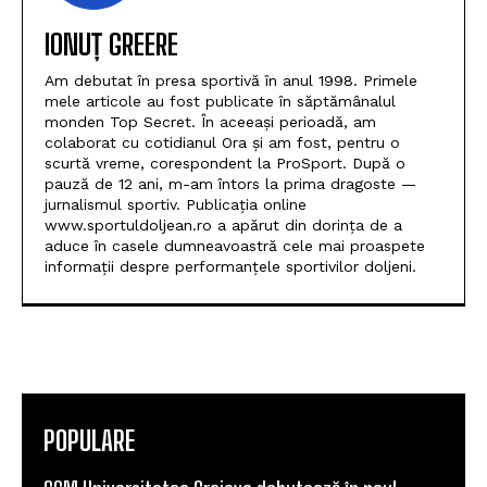
IONUȚ GREERE
Am debutat în presa sportivă în anul 1998. Primele
mele articole au fost publicate în săptămânalul
monden Top Secret. În aceeași perioadă, am
colaborat cu cotidianul Ora și am fost, pentru o
scurtă vreme, corespondent la ProSport. După o
pauză de 12 ani, m-am întors la prima dragoste —
jurnalismul sportiv. Publicația online
www.sportuldoljean.ro a apărut din dorința de a
aduce în casele dumneavoastră cele mai proaspete
informații despre performanțele sportivilor doljeni.
POPULARE