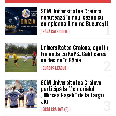
SCM Universitatea Craiova
debutează în noul sezon cu
campioana Dinamo București
FĂRĂ CATEGORIE
Universitatea Craiova, egal în
Finlanda cu KuPS. Calificarea
se decide în Bănie
EUROPA LEAGUE
SCM Universitatea Craiova
participă la Memorialul
„Mircea Pașek” de la Târgu
Jiu
SCM CRAIOVA (F)