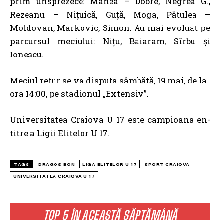
prim unsprezece: Manea – Dobre, Negrea G.,
Rezeanu – Nițuică, Guță, Moga, Pătulea –
Moldovan, Markovic, Simon. Au mai evoluat pe
parcursul meciului: Nițu, Baiaram, Sîrbu și
Ionescu.
Meciul retur se va disputa sâmbătă, 19 mai, de la
ora 14:00, pe stadionul „Extensiv”.
Universitatea Craiova U 17 este campioana en-
titre a Ligii Elitelor U 17.
TAGS
DRAGOS BON
LIGA ELITELOR U 17
SPORT CRAIOVA
UNIVERSITATEA CRAIOVA U 17
TOP 5 ÎN ACEASTĂ SĂPTĂMÂNĂ