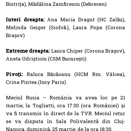
Bistriţa), Mădălina Zamfirescu (Debrecen)
Interi dreapta:
Ana Maria Dragut (HC Zalău),
Melinda Geiger (Siofok), Laura Popa (Corona
Braşov)
Extreme dreapta:
Laura Chiper (Corona Braşov),
Aneta Udriştioiu (CSM Bucureşti)
Pivoţi:
Raluca Băcăoanu (HCM Rm. Vâlcea),
Crina Pintea (Issy Paris)
Meciul Rusia – România va avea loc pe 21
martie, la Togliatti, ora 17:30 (ora României) şi
va fi transmis în direct de la TVR. Meciul retur
se va disputa în Sala Polivalentă din Cluj-
Napoca, duminică, 25 martie, de la ora 18:30.