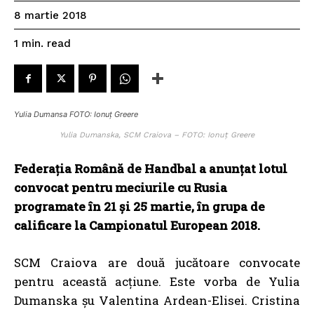
8 martie 2018
read
1
min.
Yulia Dumansa FOTO: Ionuț Greere
Yulia Dumanska, SCM Craiova – FOTO: Ionuț Greere
Federaţia Română de Handbal a anunţat lotul
convocat pentru meciurile cu Rusia
programate în 21 şi 25 martie, în grupa de
calificare la Campionatul European 2018.
SCM Craiova are două jucătoare convocate
pentru această acțiune. Este vorba de Yulia
Dumanska șu Valentina Ardean-Elisei. Cristina