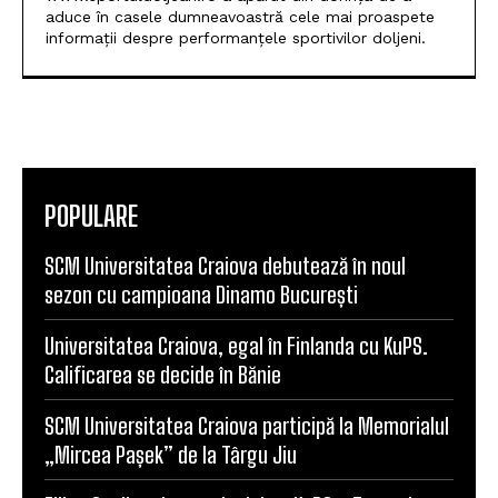
monden Top Secret. În aceeași perioadă, am
colaborat cu cotidianul Ora și am fost, pentru o
scurtă vreme, corespondent la ProSport. După o
pauză de 12 ani, m-am întors la prima dragoste —
jurnalismul sportiv. Publicația online
www.sportuldoljean.ro a apărut din dorința de a
aduce în casele dumneavoastră cele mai proaspete
informații despre performanțele sportivilor doljeni.
POPULARE
SCM Universitatea Craiova debutează în noul
sezon cu campioana Dinamo București
Universitatea Craiova, egal în Finlanda cu KuPS.