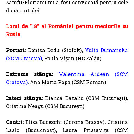
Zamfir-Florianu nu a fost convocată pentru cele
două partidei.
Lotul de ”18” al României pentru meciurile cu
Rusia
Portari:
Denisa Dedu (Siofok),
Yulia Dumanska
(SCM Craiova)
, Paula Vişan (HC Zalău)
Extreme stânga:
Valentina Ardean (SCM
Craiova)
, Ana Maria Popa (CSM Roman)
Interi stânga:
Bianca Bazaliu (CSM Bucureşti),
Cristina Neagu (CSM Bucureşti)
Centri:
Eliza Buceschi (Corona Braşov), Cristina
Laslo (Buducnost), Laura Pristaviţa (CSM