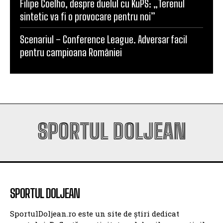
Calificarea se decide în Bănie
SCM Universitatea Craiova participă la Memorialul
„Mircea Pașek” de la Târgu Jiu
Filipe Coelho, despre duelul cu KuPS: „Terenul
sintetic va fi o provocare pentru noi”
Scenariul – Conference League. Adversar facil
pentru campioana României
SPORTUL DOLJEAN