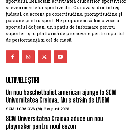
SPORTUL DOLJEAN
SportulDoljean.ro este un site de știri dedicat
sportului. Reflectăm activitatea cluburilor, sportivilor
și evenimentelor sportive din Craiova și din întreg
județul, cu accent pe corectitudine, promptitudine și
pasiune pentru sport. Ne propunem să fim o voce a
sportului doljean, un spațiu de informare pentru
suporteri și o platformă de promovare pentru sportul
de performanță și cel de masă.
ULTIMELE ȘTIRI
Un nou baschetbalist american ajunge la SCM