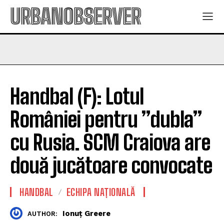
URBANOBSERVER
Handbal (F): Lotul
României pentru ”dubla”
cu Rusia. SCM Craiova are
două jucătoare convocate
HANDBAL
ECHIPA NAȚIONALĂ
Ionuț Greere
AUTHOR: