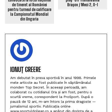
Volei (F):Voleibalistele de la
SCMU Craiova întâlnesc în
play-off Transilvania
Handbal (F): Lorena Stoican
Brașov / Meci 2, 0-1
și Teodora Popescu,
convocate la lotul naţional
de tineret al României
pentru turneul de calificare
la Campionatul Mondial
din Ungaria
IONUȚ GREERE
Am debutat în presa sportivă în anul 1998. Primele
mele articole au fost publicate în săptămânalul