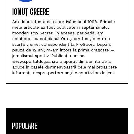
IONUȚ GREERE
Am debutat în presa sportivă în anul 1998. Primele
mele articole au fost publicate în săptămânalul
monden Top Secret. În aceeași perioadă, am
colaborat cu cotidianul Ora și am fost, pentru o
scurtă vreme, corespondent la ProSport. După o
pauză de 12 ani, m-am întors la prima dragoste —
jurnalismul sportiv. Publicația online
www.sportuldoljean.ro a apărut din dorința de a
aduce în casele dumneavoastră cele mai proaspete
informații despre performanțele sportivilor doljeni.
POPULARE