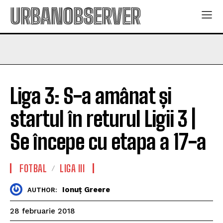
URBANOBSERVER
Liga 3: S-a amânat și
startul în returul Ligii 3 |
Se începe cu etapa a 17-a
FOTBAL
LIGA III
Ionuț Greere
AUTHOR:
28 februarie 2018