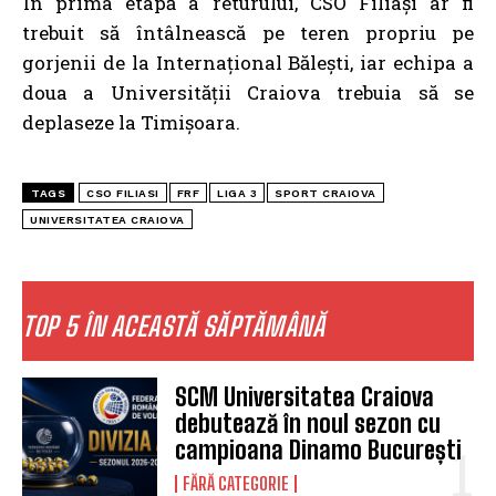
În prima etapă a returului, CSO Filiași ar fi
trebuit să întâlnească pe teren propriu pe
gorjenii de la Internațional Bălești, iar echipa a
doua a Universității Craiova trebuia să se
deplaseze la Timișoara.
TAGS
CSO FILIASI
FRF
LIGA 3
SPORT CRAIOVA
UNIVERSITATEA CRAIOVA
TOP 5 ÎN ACEASTĂ SĂPTĂMÂNĂ
SCM Universitatea Craiova
debutează în noul sezon cu
campioana Dinamo București
FĂRĂ CATEGORIE