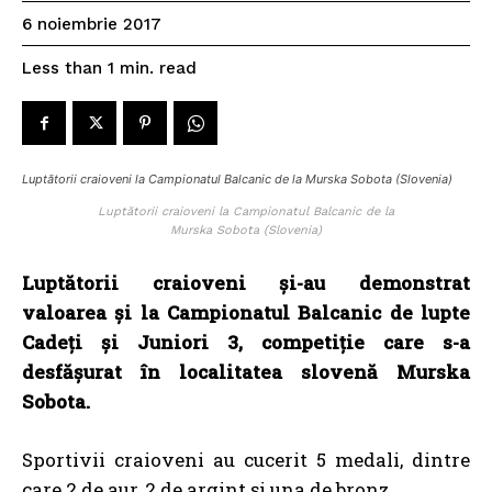
6 noiembrie 2017
read
Less than 1
min.
Luptătorii craioveni la Campionatul Balcanic de la Murska Sobota (Slovenia)
Luptătorii craioveni la Campionatul Balcanic de la
Murska Sobota (Slovenia)
Luptătorii craioveni și-au demonstrat
valoarea și la Campionatul Balcanic de lupte
Cadeți și Juniori 3, competiție care s-a
desfășurat în localitatea slovenă Murska
Sobota.
Sportivii craioveni au cucerit 5 medali, dintre
care 2 de aur, 2 de argint și una de bronz.