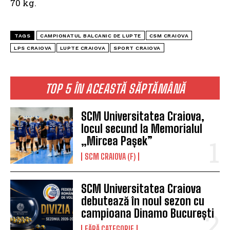
70 kg.
TAGS
CAMPIONATUL BALCANIC DE LUPTE
CSM CRAIOVA
LPS CRAIOVA
LUPTE CRAIOVA
SPORT CRAIOVA
TOP 5 ÎN ACEASTĂ SĂPTĂMÂNĂ
SCM Universitatea Craiova,
locul secund la Memorialul
„Mircea Pașek”
SCM CRAIOVA (F)
SCM Universitatea Craiova
debutează în noul sezon cu
campioana Dinamo București
FĂRĂ CATEGORIE