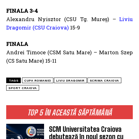
FINALA 3-4
Alexandru Nyisztor (CSU Tg. Mureș) –
Liviu
Dragomir (CSU Craiova)
15-9
FINALA
Andrei Timoce (CSM Satu Mare) – Marton Szep
(CS Satu Mare) 15-11
TAGS
CUPA ROMANIEI
LIVIU DRAGOMIR
SCRIMA CRAIOVA
SPORT CRAIOVA
TOP 5 ÎN ACEASTĂ SĂPTĂMÂNĂ
SCM Universitatea Craiova
debutează în noul sezon cu