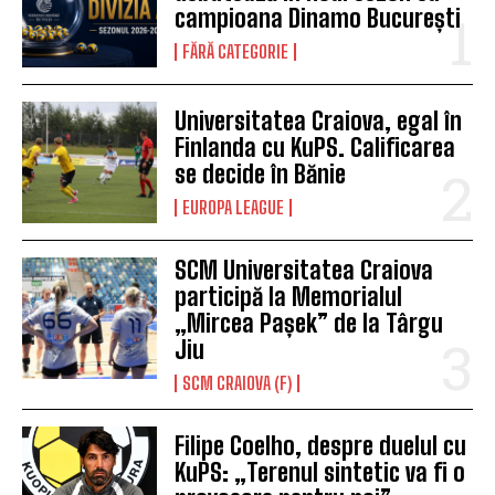
campioana Dinamo București
FĂRĂ CATEGORIE
Universitatea Craiova, egal în
Finlanda cu KuPS. Calificarea
se decide în Bănie
EUROPA LEAGUE
SCM Universitatea Craiova
participă la Memorialul
„Mircea Pașek” de la Târgu
Jiu
SCM CRAIOVA (F)
Filipe Coelho, despre duelul cu
KuPS: „Terenul sintetic va fi o