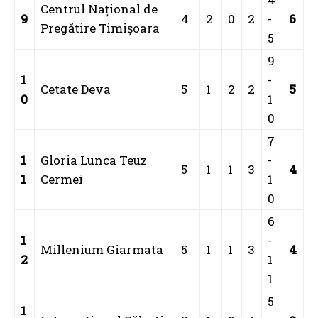
Centrul Naţional de
9
4
2
0
2
-
6
Pregătire Timişoara
5
9
1
-
Cetate Deva
5
1
2
2
5
0
1
0
7
1
Gloria Lunca Teuz
-
5
1
1
3
4
1
Cermei
1
0
6
1
-
Millenium Giarmata
5
1
1
3
4
2
1
1
5
1