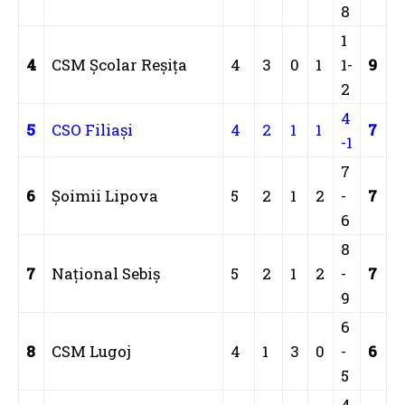
8
1
4
CSM Şcolar Reşiţa
4
3
0
1
1-
9
2
4
5
CSO Filiaşi
4
2
1
1
7
-1
7
6
Şoimii Lipova
5
2
1
2
-
7
6
8
7
Naţional Sebiş
5
2
1
2
-
7
9
6
8
CSM Lugoj
4
1
3
0
-
6
5
4