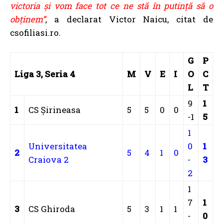
victoria și vom face tot ce ne stă în putință să o
obținem”
, a declarat Victor Naicu, citat de
csofiliasi.ro.
G
P
Liga 3, Seria 4
M
V
E
I
O
C
L
T
9
1
1
CS Şirineasa
5
5
0
0
-1
5
1
Universitatea
0
1
2
5
4
1
0
Craiova 2
-
3
2
1
7
1
3
CS Ghiroda
5
3
1
1
-
0