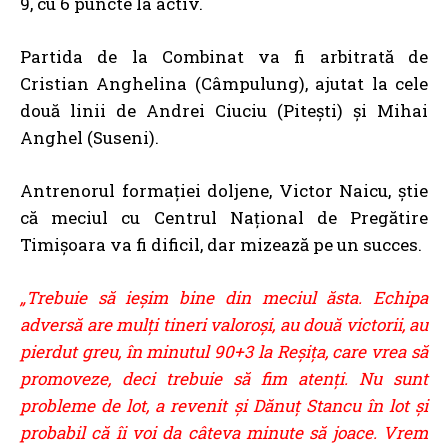
9, cu 6 puncte la activ.
Partida de la Combinat va fi arbitrată de
Cristian Anghelina (Câmpulung), ajutat la cele
două linii de Andrei Ciuciu (Pitești) și Mihai
Anghel (Suseni).
Antrenorul formației doljene, Victor Naicu, știe
că meciul cu Centrul Național de Pregătire
Timișoara va fi dificil, dar mizează pe un succes.
„Trebuie să ieșim bine din meciul ăsta. Echipa
adversă are mulți tineri valoroși, au două victorii, au
pierdut greu, în minutul 90+3 la Reșița, care vrea să
promoveze, deci trebuie să fim atenți. Nu sunt
probleme de lot, a revenit și Dănuț Stancu în lot și
probabil că îi voi da câteva minute să joace. Vrem