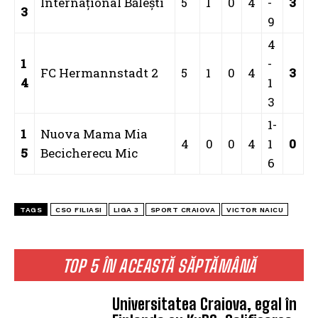
Internaţional Băleşti
5
1
0
4
-
3
3
9
4
1
-
FC Hermannstadt 2
5
1
0
4
3
4
1
3
1-
1
Nuova Mama Mia
4
0
0
4
1
0
5
Becicherecu Mic
6
TAGS
CSO FILIASI
LIGA 3
SPORT CRAIOVA
VICTOR NAICU
TOP 5 ÎN ACEASTĂ SĂPTĂMÂNĂ
Universitatea Craiova, egal în