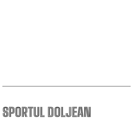
SCM Universitatea Craiova participă la Memorialul
„Mircea Pașek” de la Târgu Jiu
Filipe Coelho, despre duelul cu KuPS: „Terenul sintetic
va fi o provocare pentru noi”
Scenariul – Conference League. Adversar facil pentru
campioana României
SPORTUL DOLJEAN