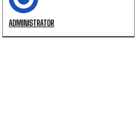
ADMINISTRATOR
POPULARE
SCM Universitatea Craiova debutează în noul sezon
cu campioana Dinamo București
Universitatea Craiova, egal în Finlanda cu KuPS.
Calificarea se decide în Bănie