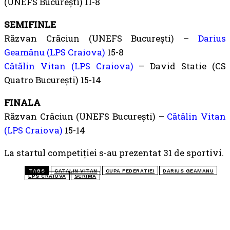
(UNEFS București) 11-8
SEMIFINLE
Răzvan Crăciun (UNEFS București) –
Darius
Geamănu (LPS Craiova)
15-8
Cătălin Vitan (LPS Craiova)
– David Statie (CS
Quatro București) 15-14
FINALA
Răzvan Crăciun (UNEFS București) –
Cătălin Vitan
(LPS Craiova)
15-14
La startul competiției s-au prezentat 31 de sportivi.
TAGS
CATALIN VITAN
CUPA FEDERATIEI
DARIUS GEAMANU
LPS CRAIOVA
SCRIMA
TOP 5 ÎN ACEASTĂ SĂPTĂMÂNĂ