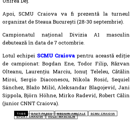
Unirea Dej.
Apoi, SCMU Craiova va fi prezentă la turneul
organizat de Steaua București (28-30 septembrie).
Campionatul național Divizia A1 masculin
debutează în data de 7 octombrie.
Lotul echipei
SCMU Craiova
pentru această ediție
de campionat: Bogdan Ene, Todor Filip, Răzvan
Olteanu, Laurențiu Marciu, Ionuț Teleleu, Cătălin
Miroi, Sergio Diaconescu, Nikola Rosić, Sequiel
Sánchez, Blažo Milić, Aleksandar Blagojević, Jani
Sippola, Björn Höhne, Mirko Radević, Robert Călin
(junior CNNT Craiova).
TAGS
DAUT PASCU
MECIURI AMICALE
SCMU CRAIOVA
SPORT CRAIOVA
VOLEI MASCULIN