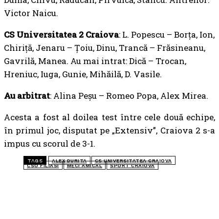
Victor Naicu.
CS Universitatea 2 Craiova
: L. Popescu – Borța, Ion,
Chiriță, Jenaru – Țoiu, Dinu, Trancă – Frăsineanu,
Gavrilă, Manea. Au mai intrat: Dică – Trocan,
Hreniuc, Iuga, Gunie, Mihăilă, D. Vasile.
Au arbitrat
: Alina Peşu – Romeo Popa, Alex Mirea.
Acesta a fost al doilea test între cele două echipe,
în primul joc, disputat pe „Extensiv”, Craiova 2 s-a
impus cu scorul de 3-1.
TAGS
ALEX DURITA
CS UNIVERSITATEA CRAIOVA
CSO FILIASI
MECI AMICAL
SPORT CRAIOVA
TOP 5 ÎN ACEASTĂ SĂPTĂMÂNĂ