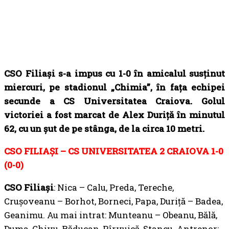
CSO Filiaşi s-a impus cu 1-0 în amicalul susținut
miercuri, pe stadionul „Chimia”, în fața echipei
secunde a CS Universitatea Craiova. Golul
victoriei a fost marcat de Alex Duriță în minutul
62, cu un şut de pe stânga, de la circa 10 metri.
CSO FILIAȘI – CS UNIVERSITATEA 2 CRAIOVA 1-0
(0-0)
CSO Filiaşi
: Nica – Calu, Preda, Tereche,
Cruşoveanu – Borhot, Borneci, Papa, Duriță – Badea,
Geanimu. Au mai intrat: Munteanu – Obeanu, Bălă,
Duma, Chivu, Răducan, Pîrvuică, Stancu. Antrenor: