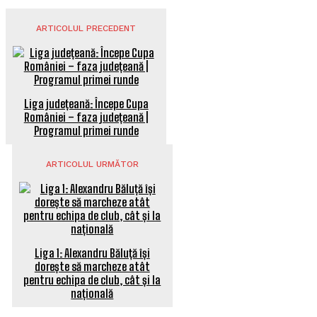
ARTICOLUL PRECEDENT
Liga județeană: Începe Cupa
României – faza județeană |
Programul primei runde
ARTICOLUL URMĂTOR
Liga 1: Alexandru Băluță își
dorește să marcheze atât
pentru echipa de club, cât și la
națională