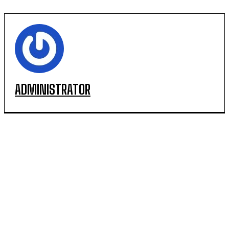
ADMINISTRATOR
POPULARE
SCM Universitatea Craiova debutează în noul sezon
cu campioana Dinamo București