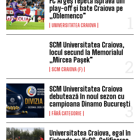
FC Argeș repetă isprava din
play-off și bate Craiova pe
„Oblemenco”
UNIVERSITATEA CRAIOVA
SCM Universitatea Craiova,
locul secund la Memorialul
„Mircea Pașek”
SCM CRAIOVA (F)
SCM Universitatea Craiova
debutează în noul sezon cu
campioana Dinamo București
FĂRĂ CATEGORIE
Universitatea Craiova, egal în