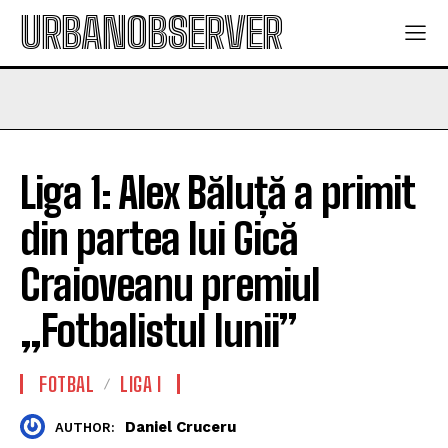
URBANOBSERVER
Liga 1: Alex Băluță a primit
din partea lui Gică
Craioveanu premiul
„Fotbalistul lunii”
FOTBAL
LIGA I
Daniel Cruceru
AUTHOR: