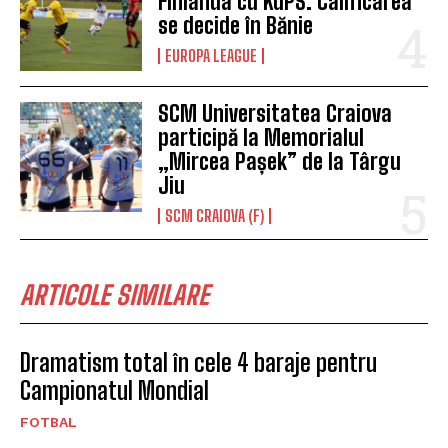
Finlanda cu KuPS. Calificarea
se decide în Bănie
EUROPA LEAGUE
SCM Universitatea Craiova
participă la Memorialul
„Mircea Pașek” de la Târgu
Jiu
SCM CRAIOVA (F)
ARTICOLE SIMILARE
Dramatism total în cele 4 baraje pentru
Campionatul Mondial
FOTBAL