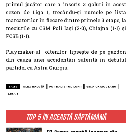
primul jucător care a înscris 3 goluri în acest
sezon de Liga 1, trecându-și numele pe lista
marcatorilor în fiecare dintre primele 3 etape, la
meciurile cu CSM Poli Iași (2-0), Chiajna (1-1) și
FCSB (1-1).
Playmaker-ul oltenilor lipsește de pe gazdon
din cauza unei accidentări suferită în debutul
partidei cu Astra Giurgiu.
TAGS
ALEX BALUȚĂ
FOTBALISTUL LUNII
GICA CRAIOVEANU
LIGA 1
TOP 5 ÎN ACEASTĂ SĂPTĂMÂNĂ