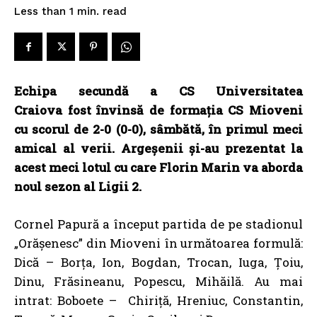
read
Less than 1
min.
Echipa secundă a CS Universitatea
Craiova fost învinsă de formația CS Mioveni
cu scorul de 2-0 (0-0), sâmbătă, în primul meci
amical al verii. Argeșenii și-au prezentat la
acest meci lotul cu care Florin Marin va aborda
noul sezon al Ligii 2.
Cornel Papură a început partida de pe stadionul
„Orășenesc” din Mioveni în următoarea formulă:
Dică – Borța, Ion, Bogdan, Trocan, Iuga, Țoiu,
Dinu, Frăsineanu, Popescu, Mihăilă. Au mai
intrat: Boboete – Chiriță, Hreniuc, Constantin,