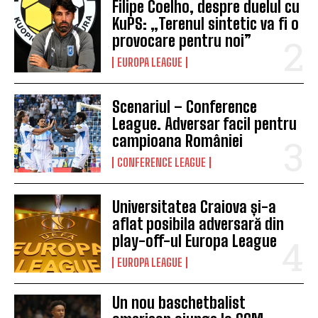
Filipe Coelho, despre duelul cu
KuPS: „Terenul sintetic va fi o
provocare pentru noi”
EUROPA LEAGUE
Scenariul – Conference
League. Adversar facil pentru
campioana României
CONFERENCE LEAGUE
Universitatea Craiova și-a
aflat posibila adversară din
play-off-ul Europa League
EUROPA LEAGUE
Un nou baschetbalist