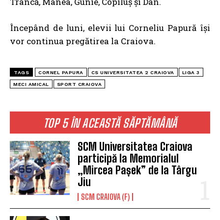
Trancă, Manea, Gunie, Copiluș și Dan.
Începând de luni, elevii lui Corneliu Papură își
vor continua pregătirea la Craiova.
TAGS
CORNEL PAPURA
CS UNIVERSITATEA 2 CRAIOVA
LIGA 3
MECI AMICAL
SPORT CRAIOVA
TOP 5 ÎN ACEASTĂ SĂPTĂMÂNĂ
SCM Universitatea Craiova
participă la Memorialul
„Mircea Pașek” de la Târgu
Jiu
SCM CRAIOVA (F)